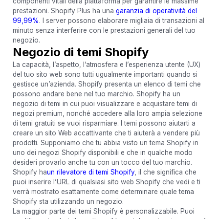
componenti vitali della piattaforma per garantire le massime
prestazioni. Shopify Plus ha una
garanzia di operatività del
99,99%
. I server possono elaborare migliaia di transazioni al
minuto senza interferire con le prestazioni generali del tuo
negozio.
Negozio di temi Shopify
La capacità, l’aspetto, l’atmosfera e l’esperienza utente (UX)
del tuo sito web sono tutti ugualmente importanti quando si
gestisce un’azienda. Shopify presenta un elenco di temi che
possono andare bene nel tuo marchio. Shopify ha un
negozio di temi in cui puoi visualizzare e acquistare temi di
negozi premium, nonché accedere alla loro ampia selezione
di temi gratuiti se vuoi risparmiare. I temi possono aiutarti a
creare un sito Web accattivante che ti aiuterà a vendere più
prodotti. Supponiamo che tu abbia visto un tema Shopify in
uno dei negozi Shopify disponibili e che in qualche modo
desideri provarlo anche tu con un tocco del tuo marchio.
Shopify ha
un rilevatore di temi Shopify
, il che significa che
puoi inserire l’URL di qualsiasi sito web Shopify che vedi e ti
verrà mostrato esattamente come determinare quale tema
Shopify sta utilizzando un negozio.
La maggior parte dei temi Shopify è personalizzabile. Puoi