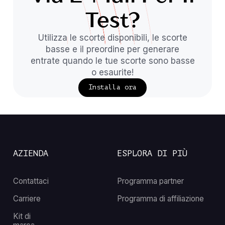
Test?
Utilizza le scorte disponibili, le scorte
basse e il preordine per generare
entrate quando le tue scorte sono basse
o esaurite!
Installa ora
AZIENDA
ESPLORA DI PIÙ
Contattaci
Programma partner
Carriere
Programma di affiliazione
Kit di