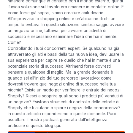
rimanere comunque in contatto con il mondo esterno, quindi
l’unica soluzione sul tavolo era rimanere in contatto online. E
come forse già saprai, siamo creature abitudinarie.
All’improvviso lo shopping online è un’abitudine di chi un
tempo lo evitava. In questa situazione sembra saggio avviare
un negozio online, tuttavia, per avviare un’attività di
successo è necessario esaminare l’idea che hai in mente.
Come?
Controllando i tuoi concorrenti esperti. Se qualcuno ha già
attraversato gli alti e bassi della tua nuova idea, devi usare la
sua esperienza per capire se quello che hai in mente è una
potenziale storia di successo. Altrimenti forse dovresti
pensare a qualcosa di meglio. Ma la grande domanda è
quando sei all’inizio del tuo percorso lavorativo: come
dovresti trovare quei negozi online di successo nella tua
nicchia? Esiste un modo per verificare le entrate dei negozi
Shopify? Riesci a scoprire quali sono i prodotti più venduti di
un negozio? Esistono strumenti di controllo delle entrate di
Shopify che ti aiutano a spiare i negozi della concorrenza?
In questo articolo risponderemo a queste domande. Puoi
ascoltare il nostro podcast generato dall’intelligenza
artificiale di questo blog qui: