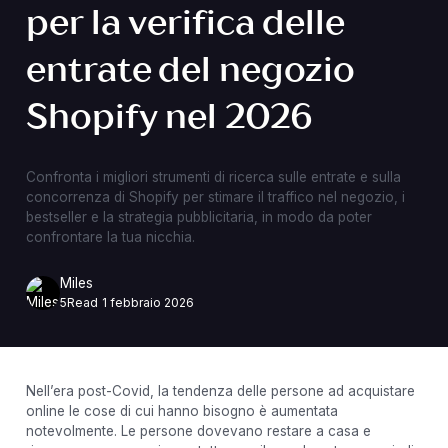
per la verifica delle
entrate del negozio
Shopify nel 2026
Confronta i migliori strumenti di ricerca sulle entrate e sulla
concorrenza di Shopify per stimare il traffico nel negozio, i
bestseller e la strategia pubblicitaria, in modo da poter
confrontare la tua nicchia.
Miles
5
Read
1 febbraio 2026
Nell’era post-Covid, la tendenza delle persone ad acquistare
online le cose di cui hanno bisogno è aumentata
notevolmente. Le persone dovevano restare a casa e