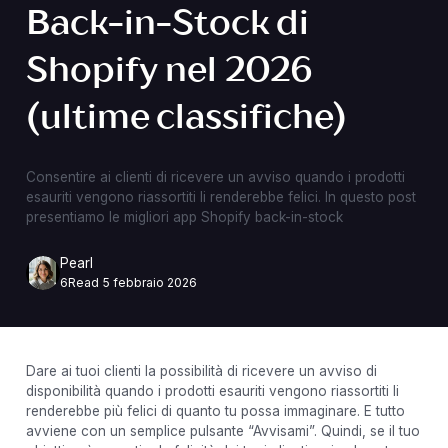
Back-in-Stock di
Shopify nel 2026
(ultime classifiche)
Consentire ai clienti di ricevere un avviso quando i prodotti
esauriti vengono riassortiti li renderebbe felici. In questo post
presentiamo le migliori app Shopify back-in-stock
Pearl
6
Read
5 febbraio 2026
Dare ai tuoi clienti la possibilità di ricevere un avviso di
disponibilità quando i prodotti esauriti vengono riassortiti li
renderebbe più felici di quanto tu possa immaginare. E tutto
avviene con un semplice pulsante “Avvisami”. Quindi, se il tuo