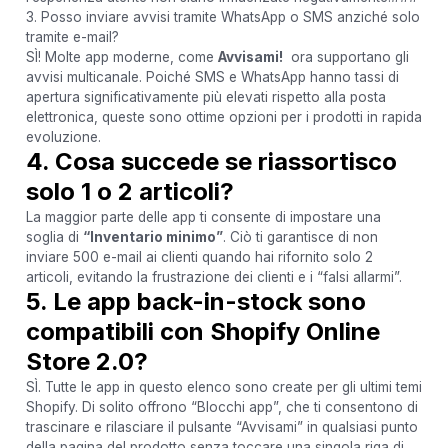
3. Posso inviare avvisi tramite WhatsApp o SMS anziché solo
tramite e-mail?
SÌ! Molte app moderne, come
Avvisami!
ora supportano gli
avvisi multicanale. Poiché SMS e WhatsApp hanno tassi di
apertura significativamente più elevati rispetto alla posta
elettronica, queste sono ottime opzioni per i prodotti in rapida
evoluzione.
4. Cosa succede se riassortisco
solo 1 o 2 articoli?
La maggior parte delle app ti consente di impostare una
soglia di
“Inventario minimo”
. Ciò ti garantisce di non
inviare 500 e-mail ai clienti quando hai rifornito solo 2
articoli, evitando la frustrazione dei clienti e i “falsi allarmi”.
5. Le app back-in-stock sono
compatibili con Shopify Online
Store 2.0?
SÌ. Tutte le app in questo elenco sono create per gli ultimi temi
Shopify. Di solito offrono “Blocchi app”, che ti consentono di
trascinare e rilasciare il pulsante “Avvisami” in qualsiasi punto
della pagina del prodotto senza toccare una singola riga di