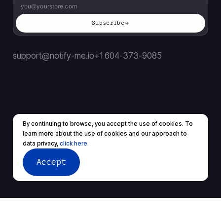
Subscribe
support@notify-me.io
+1 604-373-9085
By continuing to browse, you accept the use of cookies. To
Terms of service
Privacy policy
learn more about the use of cookies and our approach to
© 2026 All rights reserved.
data privacy,
click here.
Accept