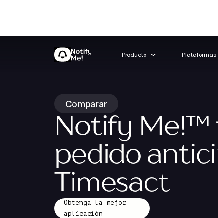
Producto
Plataformas
Comparar
Notify Me!
™
pedido antic
Timesact
Obtenga la mejor
aplicación