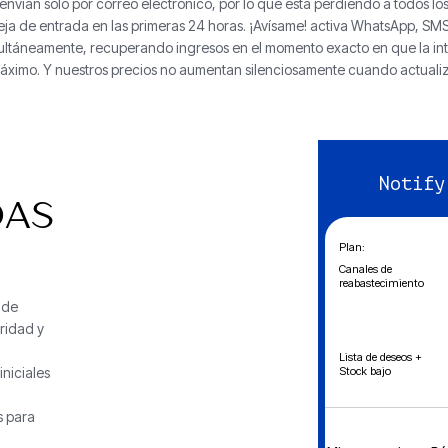
nvían solo por correo electrónico, por lo que está perdiendo a todos los
ja de entrada en las primeras 24 horas. ¡Avísame! activa WhatsApp, SMS
multáneamente, recuperando ingresos en el momento exacto en que la in
áximo. Y nuestros precios no aumentan silenciosamente cuando actualiz
Notify
DAS
Plan:
y
Canales de
reabastecimiento
 de
ridad y
Lista de deseos +
Stock bajo
niciales
s para