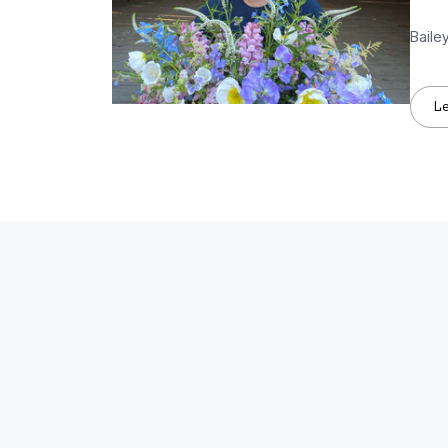
Baile
L