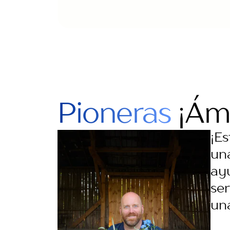
Pioneras
¡Ám
¡E
una
ay
ser
una