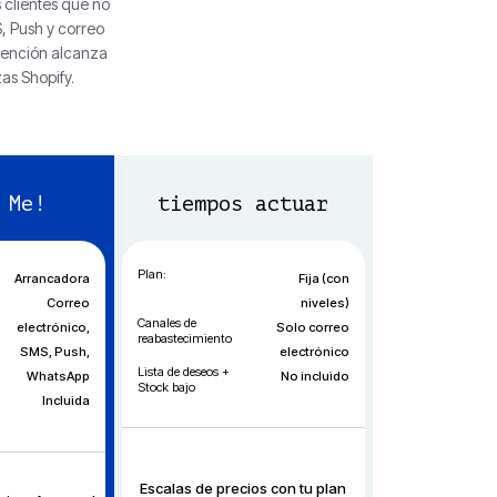
 clientes que no
, Push y correo
tención alcanza
as Shopify.
 Me!
tiempos actuar
Plan:
Arrancadora
Fija (con
Correo
niveles)
Canales de
electrónico,
Solo correo
reabastecimiento
SMS, Push,
electrónico
Lista de deseos +
WhatsApp
No incluido
Stock bajo
Incluida
Escalas de precios con tu plan