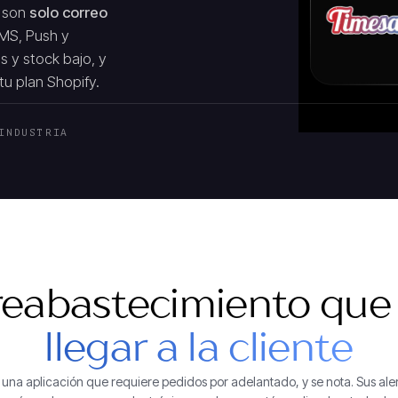
t son
solo correo
SMS, Push y
s y stock bajo, y
u plan Shopify.
INDUSTRIA
 reabastecimiento qu
llegar a la cliente
una aplicación que requiere pedidos por adelantado, y se nota. Sus ale