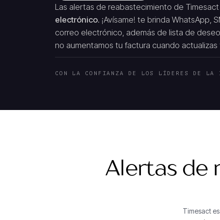
Las alertas de reabastecimiento de Timesac
electrónico
. ¡Avísame! te brinda WhatsApp, 
correo electrónico, además de lista de deseo
no aumentamos tu factura cuando actualizas t
CON LA CONFIANZA DE LOS LÍDERES DE LA 
Alertas de
Timesact es 