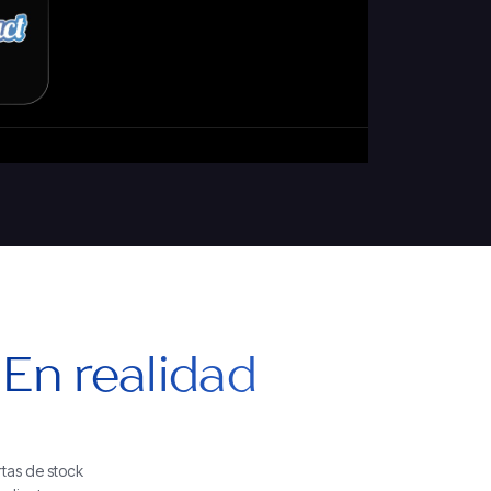
e
En realidad
rtas de stock