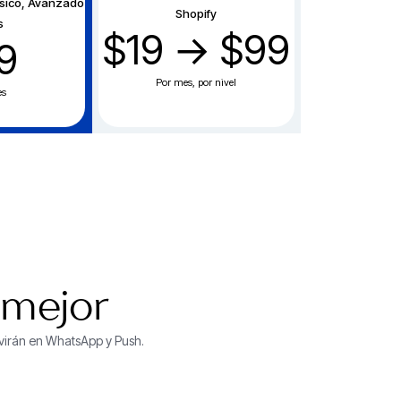
sico, Avanzado
Shopify
s
$19 → $99
9
Por mes, por nivel
es
 mejor
ivirán en WhatsApp y Push.