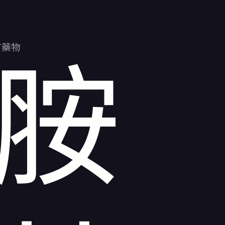
T藥物
胺