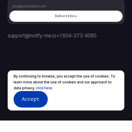
Subscribe
support@notify-me.io
+1 604-373-9085
By continuing to browse, you accept the use of cookies. To
Terms of service
Privacy policy
learn more about the use of cookies and our approach to
© 2026 All rights reserved.
data privacy,
click here.
Accept