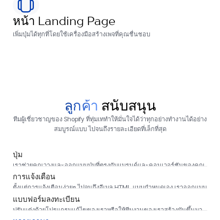
หน้า Landing Page
เพิ่มปุ่มได้ทุกที่โดยใช้เครื่องมือสร้างเพจที่คุณชื่นชอบ
ลูกค้า
สนับสนุน
ทีมผู้เชี่ยวชาญของ Shopify ที่ทุ่มเททำให้มั่นใจได้ว่าทุกอย่างทำงานได้อย่าง
สมบูรณ์แบบ ไปจนถึงรายละเอียดที่เล็กที่สุด
ปุ่ม
เราช่วยคุณวางและออกแบบปุ่มที่ตรงกับแบรนด์และคอนเวอร์ชันของคุณ
การแจ้งเตือน
ตั้งแต่การแจ้งเตือนง่ายๆ ไปจนถึงอีเมล HTML แบบกำหนดเอง เราออกแบบ
และเขียนโค้ดให้คุณ
แบบฟอร์มลงทะเบียน
ปรับแต่งด้วยโปรแกรมแก้ไขของเราหรือให้ทีมงานของเราสร้างมันขึ้นมา
เพื่อคุณ