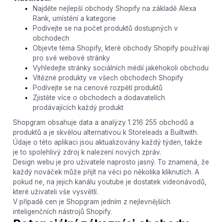
Najděte nejlepší obchody Shopify na základě Alexa
Rank, umístění a kategorie
Podívejte se na počet produktů dostupných v
obchodech
Objevte téma Shopify, které obchody Shopify používají
pro své webové stránky
Vyhledejte stránky sociálních médií jakéhokoli obchodu
Vítězné produkty ve všech obchodech Shopify
Podívejte se na cenové rozpětí produktů
Zjistěte více o obchodech a dodavatelích
prodávajících každý produkt
Shopgram obsahuje data a analýzy 1 216 255 obchodů a
produktů a je skvělou alternativou k Storeleads a Builtwith.
Údaje o této aplikaci jsou aktualizovány každý týden, takže
je to spolehlivý zdroj k nalezení nových zpráv.
Design webu je pro uživatele naprosto jasný. To znamená, že
každý nováček může přijít na věci po několika kliknutích. A
pokud ne, na jejich kanálu youtube je dostatek videonávodů,
které uživateli vše vysvětlí.
V případě cen je Shopgram jedním z nejlevnějších
inteligenčních nástrojů Shopify.