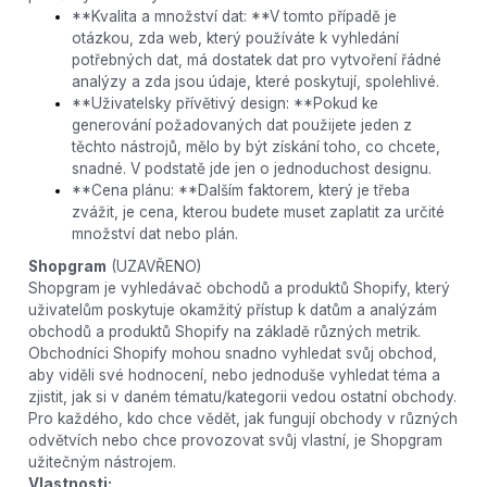
**Kvalita a množství dat: **V tomto případě je
otázkou, zda web, který používáte k vyhledání
potřebných dat, má dostatek dat pro vytvoření řádné
analýzy a zda jsou údaje, které poskytují, spolehlivé.
**Uživatelsky přívětivý design: **Pokud ke
generování požadovaných dat použijete jeden z
těchto nástrojů, mělo by být získání toho, co chcete,
snadné. V podstatě jde jen o jednoduchost designu.
**Cena plánu: **Dalším faktorem, který je třeba
zvážit, je cena, kterou budete muset zaplatit za určité
množství dat nebo plán.
Shopgram
(UZAVŘENO)
Shopgram je vyhledávač obchodů a produktů Shopify, který
uživatelům poskytuje okamžitý přístup k datům a analýzám
obchodů a produktů Shopify na základě různých metrik.
Obchodníci Shopify mohou snadno vyhledat svůj obchod,
aby viděli své hodnocení, nebo jednoduše vyhledat téma a
zjistit, jak si v daném tématu/kategorii vedou ostatní obchody.
Pro každého, kdo chce vědět, jak fungují obchody v různých
odvětvích nebo chce provozovat svůj vlastní, je Shopgram
užitečným nástrojem.
Vlastnosti: