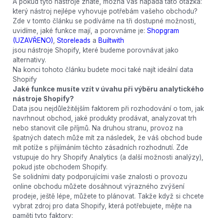
A pokud tyto nástroje znáte, možná vás napadá tato otázka:
který nástroj nejlépe vyhovuje potřebám vašeho obchodu?
Zde v tomto článku se podíváme na tři dostupné možnosti,
uvidíme, jaké funkce mají, a porovnáme je:
Shopgram
(UZAVŘENO)
,
Storeleads
a
Builtwith
jsou nástroje Shopify, které budeme porovnávat jako
alternativy.
Na konci tohoto článku budete moci také najít ideální data
Shopify
Jaké funkce musíte vzít v úvahu při výběru analytického
nástroje Shopify?
Data jsou nejdůležitějším faktorem při rozhodování o tom, jak
navrhnout obchod, jaké produkty prodávat, analyzovat trh
nebo stanovit cíle příjmů. Na druhou stranu, provoz na
špatných datech může mít za následek, že váš obchod bude
mít potíže s přijímáním těchto zásadních rozhodnutí. Zde
vstupuje do hry Shopify Analytics (a další možnosti analýzy),
pokud jste obchodem Shopify.
Se solidními daty podporujícími vaše znalosti o provozu
online obchodu můžete dosáhnout výrazného zvýšení
prodeje, ještě lépe, můžete to plánovat. Takže když si chcete
vybrat zdroj pro data Shopify, která potřebujete, mějte na
paměti tyto faktory: