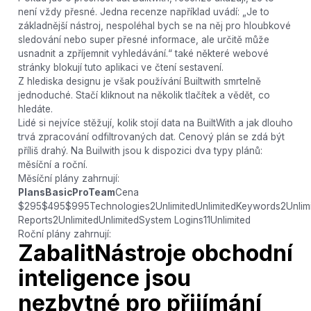
není vždy přesné. Jedna recenze například uvádí: „Je to
základnější nástroj, nespoléhal bych se na něj pro hloubkové
sledování nebo super přesné informace, ale určitě může
usnadnit a zpříjemnit vyhledávání.“ také některé webové
stránky blokují tuto aplikaci ve čtení sestavení.
Z hlediska designu je však používání Builtwith smrtelně
jednoduché. Stačí kliknout na několik tlačítek a vědět, co
hledáte.
Lidé si nejvíce stěžují, kolik stojí data na BuiltWith a jak dlouho
trvá zpracování odfiltrovaných dat. Cenový plán se zdá být
příliš drahý. Na Builwith jsou k dispozici dva typy plánů:
měsíční a roční.
Měsíční plány zahrnují:
PlansBasicProTeam
Cena
$295$495$995Technologies2UnlimitedUnlimitedKeywords2Unlimit
Reports2UnlimitedUnlimitedSystem Logins11Unlimited
Roční plány zahrnují:
Zabalit
Nástroje obchodní
inteligence jsou
nezbytné pro přijímání