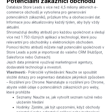
Potenciální zákazníci obchodu
Databáze Store Leads s více než 4,5 miliony aktivních e-
commerce obchodů je vytvořena pro generování
potenciálních zákazníků, průzkum trhu a obohacování dat.
Informace jsou aktualizovány každý týden, aby byly vždy
aktuální.
Shromažďují desítky atributů pro každou společnost a sledují
více než 1 750 různých aplikací a technologií, které jsou
relevantní pro obchodníky s elektronickým obchodem.
Pomocí těchto atributů můžete najít potenciální společnosti v
Store Leads a poté je importovat do vašeho CRM (HubSpot,
Salesforce nebo Outreach).
Jejich data primárně využívají marketingové agentury,
dodavatelé technologií a investoři.
Vlastnosti:
- Pokročilé vyhledávání: Naučte se spouštět
složité dotazy pro segmentaci databáze jakýmkoli způsobem
– Rozšíření pro Chrome: Nainstalujte si rozšíření pro Chrome,
abyste viděli údaje o potenciálních zákaznících pro weby,
které prohlížíte
Seznamy: Naučte se, jak vytvořit seznam ručně nebo
uložením hledání
Hodinky: Zjistěte, jak být upozorněni, když obchody