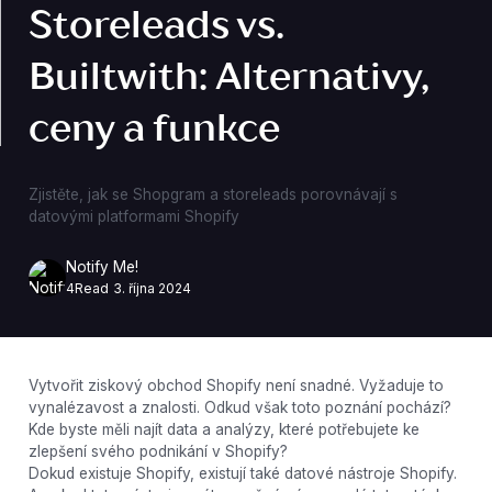
Storeleads vs.
Builtwith: Alternativy,
ceny a funkce
Zjistěte, jak se Shopgram a storeleads porovnávají s
datovými platformami Shopify
Notify Me!
4
Read
3. října 2024
Vytvořit ziskový obchod Shopify není snadné. Vyžaduje to
vynalézavost a znalosti. Odkud však toto poznání pochází?
Kde byste měli najít data a analýzy, které potřebujete ke
zlepšení svého podnikání v Shopify?
Dokud existuje Shopify, existují také datové nástroje Shopify.