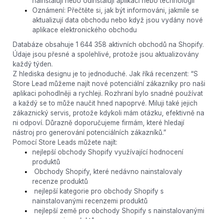
nainstalují nebo odinstalují aplikaci nebo technologii
Oznámení: Přečtěte si, jak být informováni, jakmile se
aktualizují data obchodu nebo když jsou vydány nové
aplikace elektronického obchodu
Databáze obsahuje 1 644 358 aktivních obchodů na Shopify.
Údaje jsou přesné a spolehlivé, protože jsou aktualizovány
každý týden.
Z hlediska designu je to jednoduché. Jak říká recenzent: “S
Store Lead můžeme najít nové potenciální zákazníky pro naši
aplikaci pohodlněji a rychleji. Rozhraní bylo snadné používat
a každý se to může naučit hned napoprvé. Miluji také jejich
zákaznický servis, protože kdykoli mám otázku, efektivně na
ni odpoví. Důrazně doporučujeme firmám, které hledají
nástroj pro generování potenciálních zákazníků.”
Pomocí Store Leads můžete najít:
nejlepší obchody Shopify využívající hodnocení
produktů
Obchody Shopify, které nedávno nainstalovaly
recenze produktů
nejlepší kategorie pro obchody Shopify s
nainstalovanými recenzemi produktů
nejlepší země pro obchody Shopify s nainstalovanými