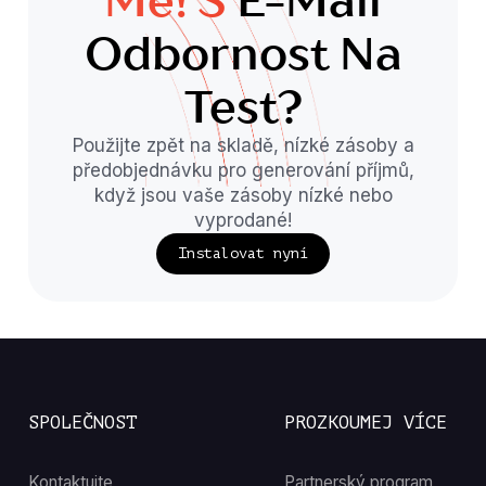
Me!'s
E-Mail
Odbornost Na
Test?
Použijte zpět na skladě, nízké zásoby a
předobjednávku pro generování příjmů,
když jsou vaše zásoby nízké nebo
vyprodané!
Instalovat nyní
SPOLEČNOST
PROZKOUMEJ VÍCE
Kontaktujte
Partnerský program