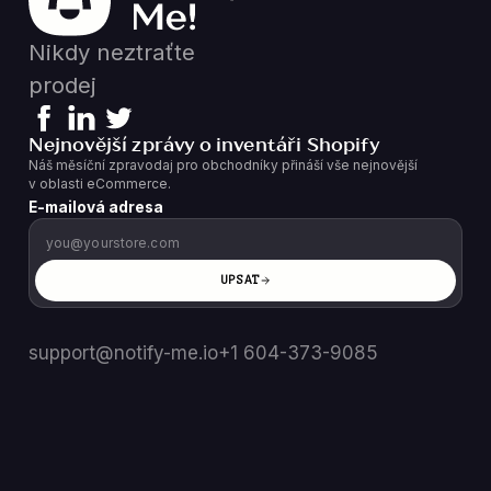
Nikdy neztraťte
prodej
Nejnovější zprávy o inventáři Shopify
Náš měsíční zpravodaj pro obchodníky přináší vše nejnovější
v oblasti eCommerce.
E-mailová adresa
UPSAT
support@notify-me.io
+1 604-373-9085