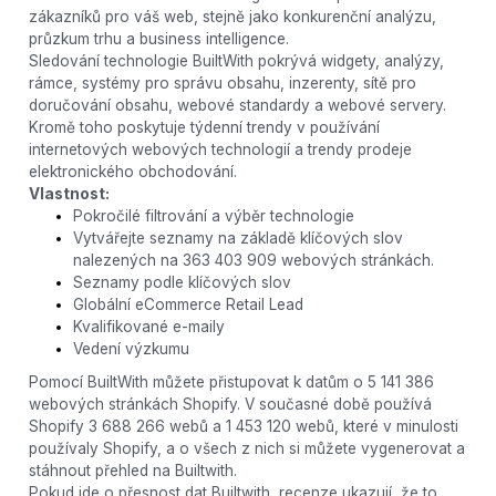
zákazníků pro váš web, stejně jako konkurenční analýzu,
průzkum trhu a business intelligence.
Sledování technologie BuiltWith pokrývá widgety, analýzy,
rámce, systémy pro správu obsahu, inzerenty, sítě pro
doručování obsahu, webové standardy a webové servery.
Kromě toho poskytuje týdenní trendy v používání
internetových webových technologií a trendy prodeje
elektronického obchodování.
Vlastnost:
Pokročilé filtrování a výběr technologie
Vytvářejte seznamy na základě klíčových slov
nalezených na 363 403 909 webových stránkách.
Seznamy podle klíčových slov
Globální eCommerce Retail Lead
Kvalifikované e-maily
Vedení výzkumu
Pomocí BuiltWith můžete přistupovat k datům o 5 141 386
webových stránkách Shopify. V současné době používá
Shopify 3 688 266 webů a 1 453 120 webů, které v minulosti
používaly Shopify, a o všech z nich si můžete vygenerovat a
stáhnout přehled na Builtwith.
Pokud jde o přesnost dat Builtwith, recenze ukazují, že to