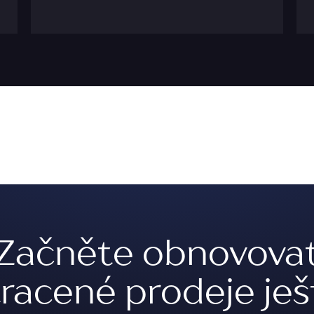
Začněte obnovova
tracené prodeje ješ