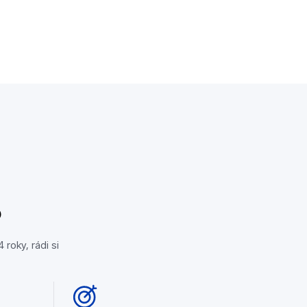
Rychlá řešení
Další informace
?
roky, rádi si