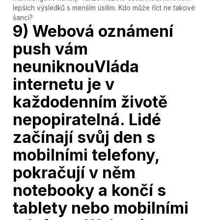
lepších výsledků s menším úsilím. Kdo může říct ne takové
šanci?
9) Webová oznámení
push vám
neuniknouVláda
internetu je v
každodenním životě
nepopiratelná. Lidé
začínají svůj den s
mobilními telefony,
pokračují v něm
notebooky a končí s
tablety nebo mobilními