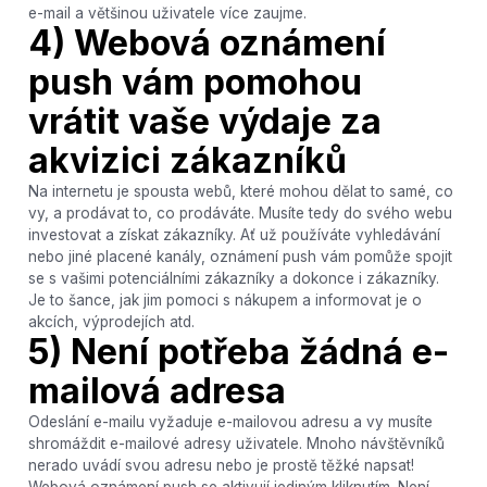
e-mail a většinou uživatele více zaujme.
4) Webová oznámení
push vám pomohou
vrátit vaše výdaje za
akvizici zákazníků
Na internetu je spousta webů, které mohou dělat to samé, co
vy, a prodávat to, co prodáváte. Musíte tedy do svého webu
investovat a získat zákazníky. Ať už používáte vyhledávání
nebo jiné placené kanály, oznámení push vám pomůže spojit
se s vašimi potenciálními zákazníky a dokonce i zákazníky.
Je to šance, jak jim pomoci s nákupem a informovat je o
akcích, výprodejích atd.
5) Není potřeba žádná e-
mailová adresa
Odeslání e-mailu vyžaduje e-mailovou adresu a vy musíte
shromáždit e-mailové adresy uživatele. Mnoho návštěvníků
nerado uvádí svou adresu nebo je prostě těžké napsat!
Webová oznámení push se aktivují jediným kliknutím. Není