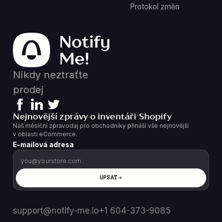
Protokol změn
Nikdy neztraťte
prodej
Nejnovější zprávy o inventáři Shopify
Náš měsíční zpravodaj pro obchodníky přináší vše nejnovější
v oblasti eCommerce.
E-mailová adresa
UPSAT
support@notify-me.io
+1 604-373-9085