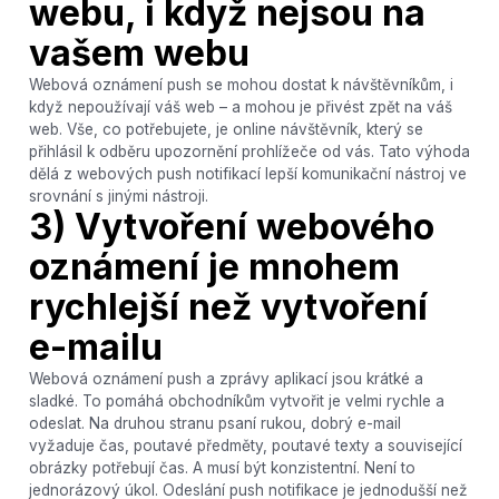
webu, i když nejsou na
vašem webu
Webová oznámení push se mohou dostat k návštěvníkům, i
když nepoužívají váš web – a mohou je přivést zpět na váš
web. Vše, co potřebujete, je online návštěvník, který se
přihlásil k odběru upozornění prohlížeče od vás. Tato výhoda
dělá z webových push notifikací lepší komunikační nástroj ve
srovnání s jinými nástroji.
3) Vytvoření webového
oznámení je mnohem
rychlejší než vytvoření
e-mailu
Webová oznámení push a zprávy aplikací jsou krátké a
sladké. To pomáhá obchodníkům vytvořit je velmi rychle a
odeslat. Na druhou stranu psaní rukou, dobrý e-mail
vyžaduje čas, poutavé předměty, poutavé texty a související
obrázky potřebují čas. A musí být konzistentní. Není to
jednorázový úkol. Odeslání push notifikace je jednodušší než