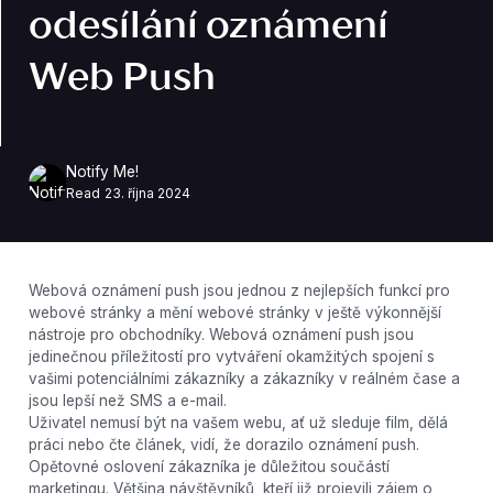
odesílání oznámení
Web Push
Notify Me!
Read
23. října 2024
Webová oznámení push jsou jednou z nejlepších funkcí pro
webové stránky a mění webové stránky v ještě výkonnější
nástroje pro obchodníky. Webová oznámení push jsou
jedinečnou příležitostí pro vytváření okamžitých spojení s
vašimi potenciálními zákazníky a zákazníky v reálném čase a
jsou lepší než SMS a e-mail.
Uživatel nemusí být na vašem webu, ať už sleduje film, dělá
práci nebo čte článek, vidí, že dorazilo oznámení push.
Opětovné oslovení zákazníka je důležitou součástí
marketingu. Většina návštěvníků, kteří již projevili zájem o