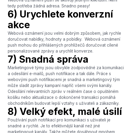
tedy potřeba žádná adresa. Snadno peasy!
6) Urychlete konverzní
akce
Webová oznámení jsou velmi dobrým způsobem, jak rychle
doručovat nabídky, hodnoty a pobídky. Webová oznámení
push mohou do přihlášených prohlížečů doručovat cílené
personalizované zprávy a urychlit konverze.
7) Snadná správa
Marketingové týmy jsou obvykle zodpovědné za komunikaci
a odesílání e-mailů, push notifikace a tak dále. Práce s
webovými push notifikacemi je snadná a marketingový tým
může sladit zprávy kampaní napříč všemi svými kanály.
Odesílání relevantních zpráv v reálném čase o opuštěném
košíku nebo aktualizace o dokončené transakci pomáhá
obchodníkům budovat lepší vztahy s uživateli a zákazníky.
8) Velký efekt, malé úsilí
Používání push notifikací pro komunikaci s uživateli je
snadné a rychlé. Je to efektivnější kanál než jiné
marketingové kanály. Takže můžete dosáhnout mnohem