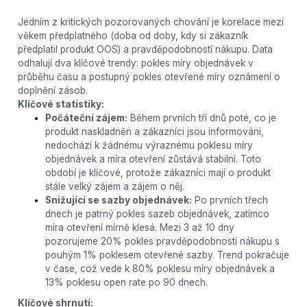
Jedním z kritických pozorovaných chování je korelace mezi
věkem předplatného (doba od doby, kdy si zákazník
předplatil produkt OOS) a pravděpodobností nákupu. Data
odhalují dva klíčové trendy: pokles míry objednávek v
průběhu času a postupný pokles otevřené míry oznámení o
doplnění zásob.
Klíčové statistiky:
Počáteční zájem:
Během prvních tří dnů poté, co je
produkt naskladněn a zákazníci jsou informováni,
nedochází k žádnému výraznému poklesu míry
objednávek a míra otevření zůstává stabilní. Toto
období je klíčové, protože zákazníci mají o produkt
stále velký zájem a zájem o něj.
Snižující se sazby objednávek:
Po prvních třech
dnech je patrný pokles sazeb objednávek, zatímco
míra otevření mírně klesá. Mezi 3 až 10 dny
pozorujeme 20% pokles pravděpodobnosti nákupu s
pouhým 1% poklesem otevřené sazby. Trend pokračuje
v čase, což vede k 80% poklesu míry objednávek a
13% poklesu open rate po 90 dnech.
Klíčové shrnutí: