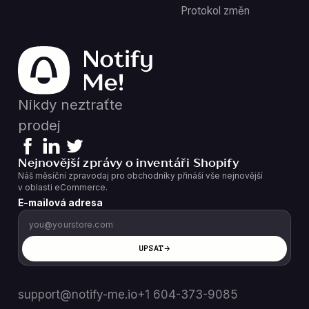
Protokol změn
Nikdy neztraťte
prodej
Nejnovější zprávy o inventáři Shopify
Náš měsíční zpravodaj pro obchodníky přináší vše nejnovější
v oblasti eCommerce.
E-mailová adresa
UPSAT
support@notify-me.io
+1 604-373-9085