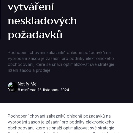
vytváření
neskladových
požadavků
Pochopení chování zákazníků ohledně požadavků na
vyprodání zásob je zásadní pro podniky elektronického
obchodování, které se snaží optimalizovat své strategie
řízení zásob a prodeje.
Notify Me!
8 min
Read
12. listopadu 2024
Pochopení chování zákazníků ohledně požadavků na
vyprodání zásob je zásadní pro podniky elektronického
obchodování, které se snaží optimalizovat své strategie