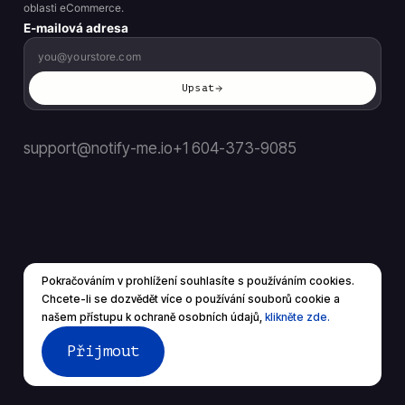
oblasti eCommerce.
E-mailová adresa
Upsat
support@notify-me.io
+1 604-373-9085
Pokračováním v prohlížení souhlasíte s používáním cookies.
CS
▼
Chcete-li se dozvědět více o používání souborů cookie a
© 2026 Všechna práva vyhrazena.
našem přístupu k ochraně osobních údajů,
klikněte zde.
Podmínky služby
Zásady ochrany osobních údajů
Přijmout