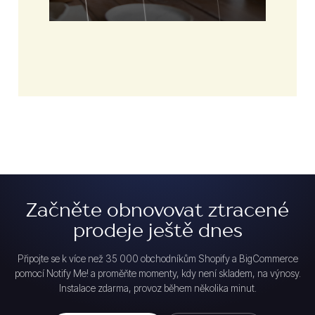
Začněte obnovovat ztracené
prodeje ještě dnes
Připojte se k více než 35 000 obchodníkům Shopify a BigCommerce
pomocí Notify Me! a proměňte momenty, kdy není skladem, na výnosy.
Instalace zdarma, provoz během několika minut.