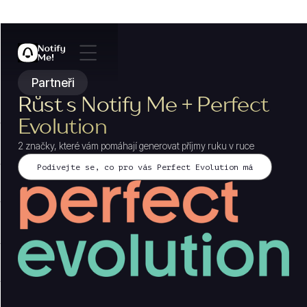
Partneři
Růst s Notify Me + Perfect
Evolution
2 značky, které vám pomáhají generovat příjmy ruku v ruce
Podívejte se, co pro vás Perfect Evolution má