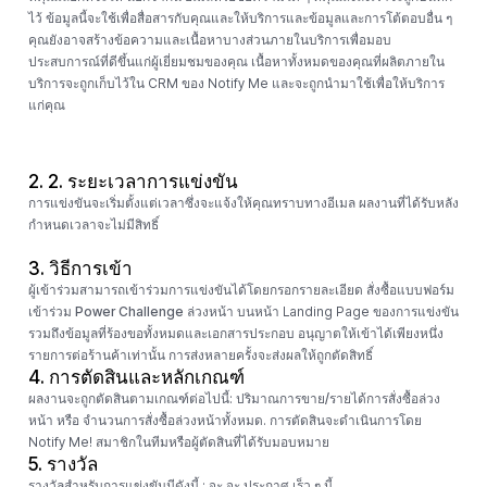
ไว้ ข้อมูลนี้จะใช้เพื่อสื่อสารกับคุณและให้บริการและข้อมูลและการโต้ตอบอื่น ๆ
คุณยังอาจสร้างข้อความและเนื้อหาบางส่วนภายในบริการเพื่อมอบ
ประสบการณ์ที่ดีขึ้นแก่ผู้เยี่ยมชมของคุณ เนื้อหาทั้งหมดของคุณที่ผลิตภายใน
บริการจะถูกเก็บไว้ใน CRM ของ Notify Me และจะถูกนำมาใช้เพื่อให้บริการ
แก่คุณ
2.
2. ระยะเวลาการแข่งขัน
การแข่งขันจะเริ่มตั้งแต่เวลาซึ่งจะแจ้งให้คุณทราบทางอีเมล ผลงานที่ได้รับหลัง
กำหนดเวลาจะไม่มีสิทธิ์
3. วิธีการเข้า
ผู้เข้าร่วมสามารถเข้าร่วมการแข่งขันได้โดยกรอกรายละเอียด
สั่งซื้อแบบฟอร์ม
เข้าร่วม Power Challenge ล่วงหน้า
บนหน้า Landing Page ของการแข่งขัน
รวมถึงข้อมูลที่ร้องขอทั้งหมดและเอกสารประกอบ อนุญาตให้เข้าได้เพียงหนึ่ง
รายการต่อร้านค้าเท่านั้น การส่งหลายครั้งจะส่งผลให้ถูกตัดสิทธิ์
4. การตัดสินและหลักเกณฑ์
ผลงานจะถูกตัดสินตามเกณฑ์ต่อไปนี้:
ปริมาณการขาย/รายได้การสั่งซื้อล่วง
หน้า
หรือ
จำนวนการสั่งซื้อล่วงหน้าทั้งหมด
. การตัดสินจะดำเนินการโดย
Notify Me! สมาชิกในทีมหรือผู้ตัดสินที่ได้รับมอบหมาย
5. รางวัล
รางวัลสำหรับการแข่งขันมีดังนี้ : จะ จะ ประกาศ เร็ว ๆ นี้