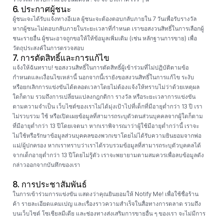
6. ประกาศผู้ชนะ
ผู้ชนะจะได้รับแจ้งทางอีเมล ผู้ชนะจะต้องตอบกลับภายใน 7 วันเพื่อรับรางวัล
หากผู้ชนะไม่ตอบกลับภายในระยะเวลาที่กำหนด เราขอสงวนสิทธิ์ในการเลือกผู้
ชนะรายอื่น ผู้ชนะอาจถูกขอให้ให้ข้อมูลเพิ่มเติม (เช่น หลักฐานการขาย) เพื่อ
วัตถุประสงค์ในการตรวจสอบ
7. การตัดสิทธิ์และการแก้ไข
แจ้งให้ฉันทราบ! ขอสงวนสิทธิ์ในการตัดสิทธิ์ผู้เข้าร่วมที่ไม่ปฏิบัติตามข้อ
กำหนดและเงื่อนไขเหล่านี้ นอกจากนี้เรายังขอสงวนสิทธิ์ในการแก้ไข ระงับ
หรือยกเลิกการแข่งขันได้ตลอดเวลาโดยไม่ต้องแจ้งให้ทราบไม่ว่าด้วยเหตุผล
ใดก็ตาม รวมถึงการเปลี่ยนแปลงกฎกติกา รางวัล หรือระยะเวลาการแข่งขัน
ตามความจำเป็น เว็บไซต์ของเราไม่ได้มุ่งเป้าไปที่เด็กที่มีอายุต่ำกว่า 13 ปี เรา
ไม่รวบรวม ใช้ หรือเปิดเผยข้อมูลที่สามารถระบุตัวตนส่วนบุคคลจากผู้ใดก็ตาม
ที่มีอายุต่ำกว่า 13 ปีโดยเจตนา หากเราพิจารณาว่าผู้ใช้มีอายุต่ำกว่านี้ เราจะ
ไม่ใช้หรือรักษาข้อมูลส่วนบุคคลของพวกเขาโดยไม่ได้รับความยินยอมจากพ่อ
แม่/ผู้ปกครอง หากเราทราบว่าเราได้รวบรวมข้อมูลที่สามารถระบุตัวบุคคลได้
จากเด็กอายุต่ำกว่า 13 ปีโดยไม่รู้ตัว เราจะพยายามตามสมควรเพื่อลบข้อมูลดัง
กล่าวออกจากบันทึกของเรา
8. การประชาสัมพันธ์
ในการเข้าร่วมการแข่งขัน แสดงว่าคุณยินยอมให้ Notify Me! เพื่อใช้ชื่อร้าน
ค้า รายละเอียดแคมเปญ และเรื่องราวความสำเร็จในสื่อทางการตลาด รวมถึง
บนเว็บไซต์ โซเชียลมีเดีย และช่องทางส่งเสริมการขายอื่น ๆ ของเรา จะไม่มีการ