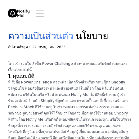
ความเป็นส่วนตัว
นโยบาย
อัปเดตล่าสุด: 27 กรกฎาคม 2025
โดยเข้าร่วมใน
สั่งซื้อ Power Challenge ล่วงหน้า
คุณยอมรับข้อกำหนดและ
เงื่อนไขต่อไปนี้:
1. คุณสมบัติ
ที่
สั่งซื้อ Power Challenge ล่วงหน้า
เปิดกว้างสำหรับทุกคน
ผู้ค้า Shopify
ปัจจุบันใช้
แอปสั่งซื้อล่วงหน้าและสำรองสินค้าในสต็อก
โดย แจ้งเตือนฉัน!.
พนักงาน บริษัทในเครือ หรือตัวแทนของ Notify Me! ไม่มีสิทธิ์เข้าร่วม ผู้เข้า
ร่วมจะต้องมี
ร้านค้า Shopify ที่ถูกต้อง
และ
การติดตั้งแอปสั่งซื้อล่วงหน้าและ
Back-in-Stock ที่ใช้งานอยู่
ในช่วงระยะเวลาการแข่งขัน เรารวบรวมและ
รักษาข้อมูลบางอย่างที่คุณให้ไว้กับเราโดยตรงเมื่อสมัครใช้งานแอป Shopify
ที่สร้างโดย Notify Me หรือติดตั้งแอปพลิเคชันในร้านค้าของคุณ หรือใช้บริการ
ข้อมูลที่เรารวบรวมอาจรวมถึงชื่อส่วนบุคคลและบริษัทของคุณ หมายเลข
โทรศัพท์ ที่อยู่อีเมล ที่อยู่ทางไปรษณีย์ ข้อมูลผู้เยี่ยมชมของคุณ และข้อมูลอื่น ๆ
ที่คุณเลือกที่จะให้ นอกจากนี้ อีเมลหรือข้อความใด ๆ ที่คุณส่งถึงเราจะถูกบันทึก