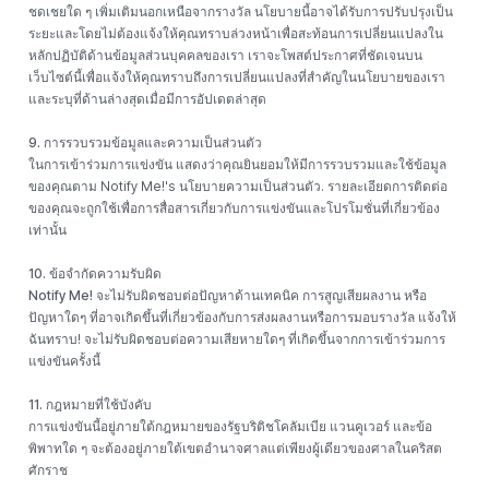
ชดเชยใด ๆ เพิ่มเติมนอกเหนือจากรางวัล นโยบายนี้อาจได้รับการปรับปรุงเป็น
ระยะและโดยไม่ต้องแจ้งให้คุณทราบล่วงหน้าเพื่อสะท้อนการเปลี่ยนแปลงใน
หลักปฏิบัติด้านข้อมูลส่วนบุคคลของเรา เราจะโพสต์ประกาศที่ชัดเจนบน
เว็บไซต์นี้เพื่อแจ้งให้คุณทราบถึงการเปลี่ยนแปลงที่สำคัญในนโยบายของเรา
และระบุที่ด้านล่างสุดเมื่อมีการอัปเดตล่าสุด
9. การรวบรวมข้อมูลและความเป็นส่วนตัว
ในการเข้าร่วมการแข่งขัน แสดงว่าคุณยินยอมให้มีการรวบรวมและใช้ข้อมูล
ของคุณตาม Notify Me!'s
นโยบายความเป็นส่วนตัว
. รายละเอียดการติดต่อ
ของคุณจะถูกใช้เพื่อการสื่อสารเกี่ยวกับการแข่งขันและโปรโมชั่นที่เกี่ยวข้อง
เท่านั้น
10. ข้อจำกัดความรับผิด
Notify Me!
จะไม่รับผิดชอบต่อปัญหาด้านเทคนิค การสูญเสียผลงาน หรือ
ปัญหาใดๆ ที่อาจเกิดขึ้นที่เกี่ยวข้องกับการส่งผลงานหรือการมอบรางวัล แจ้งให้
ฉันทราบ! จะไม่รับผิดชอบต่อความเสียหายใดๆ ที่เกิดขึ้นจากการเข้าร่วมการ
แข่งขันครั้งนี้
11. กฎหมายที่ใช้บังคับ
การแข่งขันนี้อยู่ภายใต้กฎหมายของรัฐบริติชโคลัมเบีย แวนคูเวอร์ และข้อ
พิพาทใด ๆ จะต้องอยู่ภายใต้เขตอำนาจศาลแต่เพียงผู้เดียวของศาลในคริสต
ศักราช