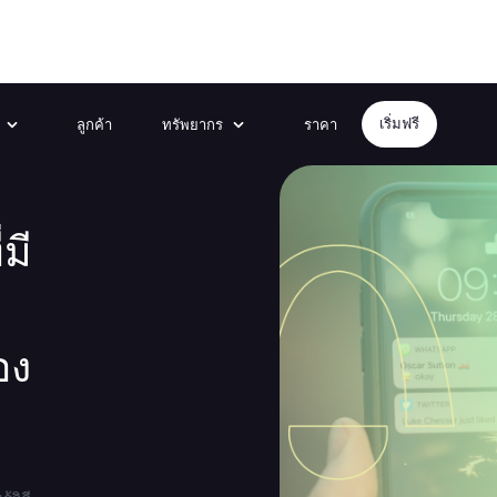
ลูกค้า
ทรัพยากร
ราคา
เริ่มฟรี
มี
อง