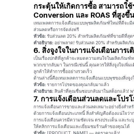
กระตุ้นให้เกิดการซื้อ สามารถใช้ร
Conversion และ ROAS ที่สูงขึ้
เทมเพลตการแจ้งเตือนแบบพุชผลิตภัณฑ์ใหม่ที่ดีจะมีคำอ
ส่วนลดหรือการจัดส่งฟรี
หัวข้อ:
รับส่วนลด 20% สำหรับผลิตภัณฑ์ที่ขายดีที่สุ
คำอธิบาย:
อย่าพลาด! รับส่วนลด 20% สำหรับผลิตภัณฑ์ใ
6. สิ่งจูงใจในการแจ้งเตือนการเ
เป็นเรื่องปกติที่ลูกค้าจะหมดความสนใจในผลิตภัณฑ์ห
พวกเขากลับมา ในกรณีเช่นนี้ คุณควรให้สิ่งจูงใจเพิ่มเต
ลูกค้าให้ทำการซื้ออย่างรวดเร็ว
ด้านล่างนี้คือเทมเพลตการแจ้งเตือนแบบพุชของสิ่งจูง
หัวข้อ:
รายการโปรดของคุณกลับมาแล้ว
คำอธิบาย:
สินค้าที่คุณชื่นชอบกลับมาในสต็อกแล้ว! พร
7. การแจ้งเตือนส่วนลดและโปรโม
การแจ้งเตือนการขายและส่วนลดเหมาะอย่างยิ่งสำหรั
ด้วยการแจ้งเตือนประเภทนี้ สิ่งสำคัญคือต้องแน่ใจว่าก
การแจ้งเตือนควรมีความชัดเจน ตรงประเด็น และระบุร
ให้คลิกการแจ้งเตือนและเยี่ยมชมร้านค้าของคุณได้
หัวข้อ:
[PRODUCT_NAME] — ลดราคาแล้ว!