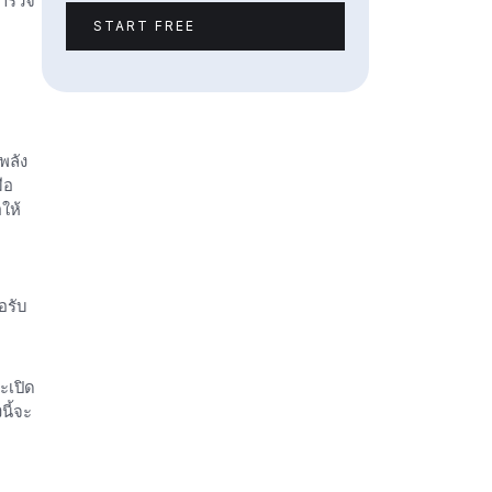
สำรวจ
START FREE
พลัง
ือ
ให้
อรับ
จะเปิด
นี้จะ