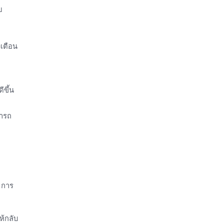
บ
งเตือน
ีขึ้น
มารถ
ว การ
ห้กลับ