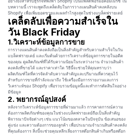
อย่างยิ่งสำหรับธุรกิจที่พึ่งพา Shopify เป็นแพลตฟอร์มอีคอมเมิร์ซ ใน
บทความนี้ เราจะพูดถึงเคล็ดลับในการวางแผนสินค้าคงคลังบน
Shopify เพื่อเพิ่มยอดขายและผลกำไรสูงสุดในช่วงแบล็คฟรายเดย์
เคล็ดลับเพื่อความสำเร็จใน
วัน Black Friday
1.วิเคราะห์ข้อมูลการขาย
การวางแผนสินค้าคงคลังถือเป็นสิ่งสำคัญสำหรับความสำเร็จในวัน
แบล็คฟรายเดย์ และเริ่มต้นด้วยการวิเคราะห์ข้อมูลการขายในอดีต
ของคุณ ดูผลิตภัณฑ์ที่ได้รับความนิยมในระหว่างงาน จำนวนสินค้า
คงคลังที่ขายได้ และราคาเท่าใด วิธีนี้จะช่วยให้คุณทราบว่า
ผลิตภัณฑ์ใดที่ควรจัดลำดับความสำคัญและปริมาณที่ควรตุนไว้
สำหรับการขายที่กำลังจะมาถึง ใช้เครื่องมือการรายงานและการ
วิเคราะห์ของ Shopify เพื่อรวบรวมข้อมูลนี้และทำการตัดสินใจอย่าง
มีข้อมูล
2. พยากรณ์อุปสงค์
หลังจากวิเคราะห์ข้อมูลการขายที่ผ่านมาแล้ว การคาดการณ์ความ
ต้องการผลิตภัณฑ์ของคุณในช่วงแบล็คฟรายเดย์ถือเป็นสิ่งสำคัญ
พิจารณาปัจจัยต่างๆ เช่น แนวโน้มของตลาดในปัจจุบัน ข้อเสนอของ
คู่แข่ง และความต้องการของลูกค้า เพื่อประมาณจำนวนสินค้าคงคลัง
ที่คุณต้องการ สิ่งนี้จะช่วยคุณหลีกเลี่ยงการสต๊อกสินค้าเกินหรือสต๊อก