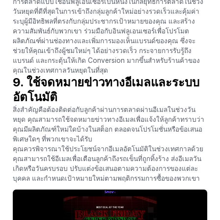
การตลาดแบบใช้อินฟลูเอนเซอร์เป็นหนึ่งในกลยุทธ์การตลาดในช่วง
วันหยุดที่ดีที่สุดในการเข้าถึงกลุ่มลูกค้าใหม่อย่างรวดเร็วและคุ้มค่า
ระบุผู้มีอิทธิพลที่ตรงกับกลุ่มประชากรเป้าหมายของคุณ และสร้าง
ความสัมพันธ์กับพวกเขา ร่วมมือกับอินฟลูเอนเซอร์เพื่อโปรโมต
ผลิตภัณฑ์ผ่านช่องทางและเพิ่มการมองเห็นแบรนด์ของคุณ ซึ่งจะ
ช่วยให้คุณเข้าถึงผู้ชมใหม่ๆ ได้อย่างรวดเร็ว กระจายการรับรู้ถึง
แบรนด์ และกระตุ้นให้เกิด Conversion มากขึ้นสำหรับร้านค้าของ
คุณในช่วงเทศกาลวันหยุดในที่สุด
9. ใช้จดหมายข่าวทางอีเมลและระบบ
อัตโนมัติ
สิ่งสำคัญคือต้องติดต่อกับลูกค้าผ่านการตลาดผ่านอีเมลในช่วงวัน
หยุด คุณสามารถใช้จดหมายข่าวทางอีเมลเพื่อแจ้งให้ลูกค้าทราบว่า
คุณมีผลิตภัณฑ์ใหม่ใดบ้างในสต็อก ตลอดจนโปรโมชั่นหรือข้อเสนอ
พิเศษใดๆ ที่พวกเขาจะได้รับ
คุณควรพิจารณาใช้ประโยชน์จากอีเมลอัตโนมัติในช่วงเทศกาลด้วย
คุณสามารถใช้อีเมลเพื่อเตือนลูกค้าถึงรถเข็นที่ถูกทิ้งร้าง ส่งอีเมลวัน
เกิดหรือวันครบรอบ ปรับแต่งข้อเสนอตามความต้องการของแต่ละ
บุคคล และกำหนดเป้าหมายใหม่ตามพฤติกรรมการซื้อของพวกเขา