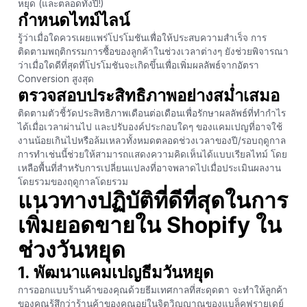
หยุด (และตลอดทั้งปี!)
กำหนดไทม์ไลน์
รู้ว่าเมื่อใดควรเผยแพร่โปรโมชันเพื่อให้ประสบความสำเร็จ การ
ติดตามพฤติกรรมการซื้อของลูกค้าในช่วงเวลาต่างๆ ยังช่วยพิจารณา
ว่าเมื่อใดดีที่สุดที่โปรโมชันจะเกิดขึ้นเพื่อเพิ่มผลลัพธ์จากอัตรา
Conversion สูงสุด
ตรวจสอบประสิทธิภาพอย่างสม่ำเสมอ
ติดตามตัวชี้วัดประสิทธิภาพเดือนต่อเดือนเพื่อรักษาผลลัพธ์ที่ทำกำไร
ได้เมื่อเวลาผ่านไป และปรับองค์ประกอบใดๆ ของแคมเปญที่อาจใช้
งานน้อยเกินไปหรือล้มเหลวทั้งหมดตลอดช่วงเวลาของปี/รอบฤดูกาล
การทำเช่นนี้ช่วยให้สามารถแสดงความคิดเห็นได้แบบเรียลไทม์ โดย
เหลือพื้นที่สำหรับการเปลี่ยนแปลงที่อาจพลาดไปเมื่อประเมินผลงาน
โดยรวมของฤดูกาลโดยรวม
แนวทางปฏิบัติที่ดีที่สุดในการ
เพิ่มยอดขายใน Shopify ใน
ช่วงวันหยุด
1. พัฒนาแคมเปญธีมวันหยุด
การออกแบบร้านค้าของคุณด้วยธีมเทศกาลที่สะดุดตา จะทำให้ลูกค้า
ของคุณรู้สึกว่าร้านค้าของคุณอยู่ในจิตวิญญาณของแบล็คฟรายเดย์