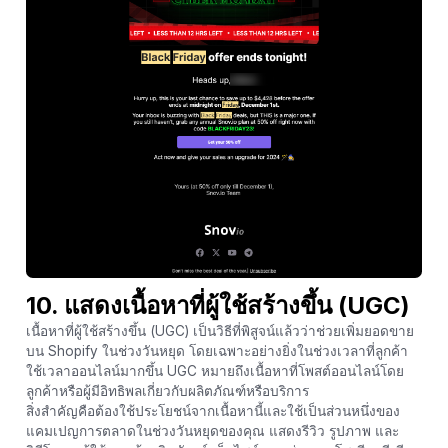
10. แสดงเนื้อหาที่ผู้ใช้สร้างขึ้น (UGC)
เนื้อหาที่ผู้ใช้สร้างขึ้น (UGC) เป็นวิธีที่พิสูจน์แล้วว่าช่วยเพิ่มยอดขาย
บน Shopify ในช่วงวันหยุด โดยเฉพาะอย่างยิ่งในช่วงเวลาที่ลูกค้า
ใช้เวลาออนไลน์มากขึ้น UGC หมายถึงเนื้อหาที่โพสต์ออนไลน์โดย
ลูกค้าหรือผู้มีอิทธิพลเกี่ยวกับผลิตภัณฑ์หรือบริการ
สิ่งสำคัญคือต้องใช้ประโยชน์จากเนื้อหานี้และใช้เป็นส่วนหนึ่งของ
แคมเปญการตลาดในช่วงวันหยุดของคุณ แสดงรีวิว รูปภาพ และ