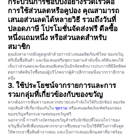
กระบวนการช็อปปิ้งอย่างรวดเร็วคือ
การใช้ส่วนลดหรือคูปอง คุณสามารถ
เสนอส่วนลดได้หลายวิธี รวมถึงวันที่
ปลอดภาษี โปรโมชั่นจัดส่งฟรี ดีลซื้อ
หนึ่งแถมหนึ่ง หรือส่วนลดสำหรับ
สมาชิก
คุณยังสามารถดึงดูดลูกค้าด้วยการนำเสนอผลิตภัณฑ์ใหม่ ของขวัญ
ฟรีเมื่อซื้อสินค้า และข้อเสนอหรือชุดรวมตามลำดับขั้น สถิติแสดงให้
เห็นว่าส่วนลดและข้อเสนอพิเศษเป็นปัจจัยหลักบางประการที่มีอิทธิพล
ต่อการตัดสินใจซื้อของผู้บริโภคจากผู้ค้าปลีกรายหนึ่งมากกว่าอีกราย
หนึ่ง
3. ใช้ประโยชน์จากรายการและการ
รวมกลุ่มที่เกี่ยวข้องกับของขวัญ
หากต้องการเพิ่มความสะดวกสบายและกำลังใจให้กับนักช้อป ลองจัด
กลุ่มสินค้าที่เกี่ยวข้องกันใน
ชุดรวม
หรือเสนอผลิตภัณฑ์พร้อมกล่อง
ของขวัญหรือกระดาษห่อของขวัญฟรี
นอกจากนี้ การสร้างบัตรของขวัญสำหรับนักช้อปที่ไม่แน่ใจว่าของ
ขวัญชิ้นใดที่เพื่อนของพวกเขาอาจชื่นชมอาจเป็นวิธีที่ดีในการดึงดูด
ให้พวกเขาซื้อสินค้าจากคุณ และเป็นการเสนอแพ็กมูลค่าที่มาพร้อม