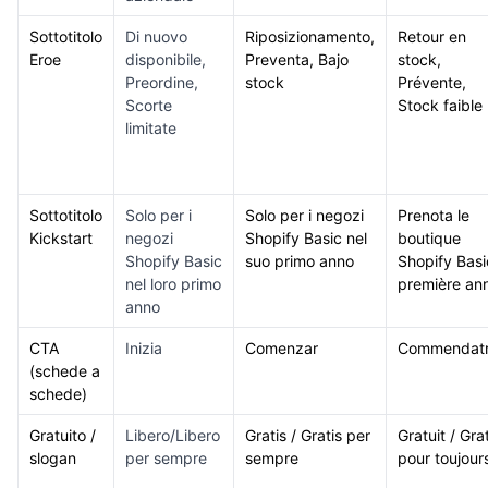
Sottotitolo
Di nuovo
Riposizionamento,
Retour en
Eroe
disponibile,
Preventa, Bajo
stock,
Preordine,
stock
Prévente,
Scorte
Stock faible
limitate
Sottotitolo
Solo per i
Solo per i negozi
Prenota le
Kickstart
negozi
Shopify Basic nel
boutique
Shopify Basic
suo primo anno
Shopify Basi
nel loro primo
première an
anno
CTA
Inizia
Comenzar
Commendatr
(schede a
schede)
Gratuito /
Libero/Libero
Gratis / Gratis per
Gratuit / Grat
slogan
per sempre
sempre
pour toujour