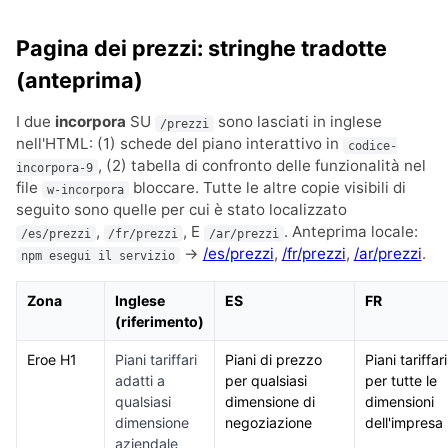
Pagina dei prezzi: stringhe tradotte
(anteprima)
I due
incorpora
SU
sono lasciati in inglese
/prezzi
nell'HTML: (1) schede del piano interattivo in
codice-
, (2) tabella di confronto delle funzionalità nel
incorpora-9
file
bloccare. Tutte le altre copie visibili di
w-incorpora
seguito sono quelle per cui è stato localizzato
,
, E
. Anteprima locale:
/es/prezzi
/fr/prezzi
/ar/prezzi
→
/es/prezzi
,
/fr/prezzi
,
/ar/prezzi
.
npm esegui il servizio
Zona
Inglese
ES
FR
(riferimento)
Eroe H1
Piani tariffari
Piani di prezzo
Piani tariffari
adatti a
per qualsiasi
per tutte le
qualsiasi
dimensione di
dimensioni
dimensione
negoziazione
dell'impresa
aziendale