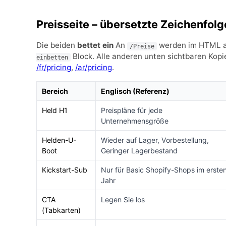
Preisseite – übersetzte Zeichenfol
Die beiden
bettet ein
An
werden im HTML auf
/Preise
Block. Alle anderen unten sichtbaren Kopi
einbetten
/fr/pricing
,
/ar/pricing
.
Bereich
Englisch (Referenz)
Held H1
Preispläne für jede
Unternehmensgröße
Helden-U-
Wieder auf Lager, Vorbestellung,
Boot
Geringer Lagerbestand
Kickstart-Sub
Nur für Basic Shopify-Shops im erste
Jahr
CTA
Legen Sie los
(Tabkarten)