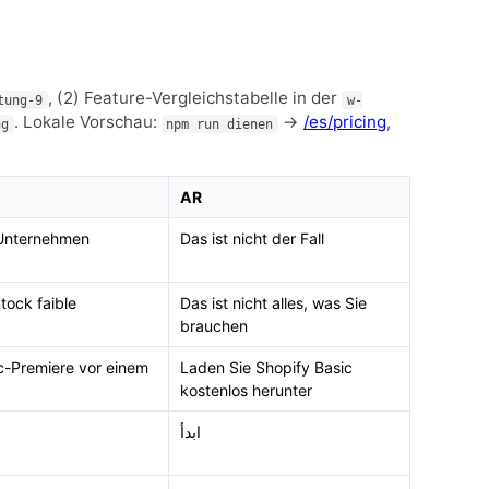
, (2) Feature-Vergleichstabelle in der
tung-9
w-
. Lokale Vorschau:
→
/es/pricing
,
ng
npm run dienen
AR
 Unternehmen
Das ist nicht der Fall
tock faible
Das ist nicht alles, was Sie
brauchen
c-Premiere vor einem
Laden Sie Shopify Basic
kostenlos herunter
ابدأ