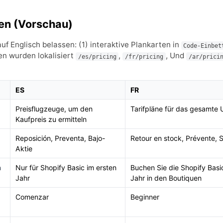
gen (Vorschau)
 Englisch belassen: (1) interaktive Plankarten in
Code-Einbet
en wurden lokalisiert
,
, Und
/es/pricing
/fr/pricing
/ar/prici
ES
FR
Preisflugzeuge, um den
Tarifpläne für das gesamte
Kaufpreis zu ermitteln
Reposición, Preventa, Bajo-
Retour en stock, Prévente, S
Aktie
n
Nur für Shopify Basic im ersten
Buchen Sie die Shopify Basi
Jahr
Jahr in den Boutiquen
Comenzar
Beginner