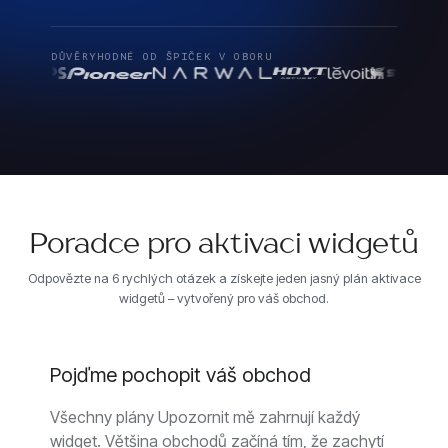
DŮVĚRYHODNÉ OD ŠPIČEK V OBORU
Poradce pro aktivaci widgetů
Odpovězte na 6 rychlých otázek a získejte jeden jasný plán aktivace
widgetů – vytvořený pro váš obchod.
Pojďme pochopit váš obchod
Všechny plány Upozornit mě zahrnují každý
widget. Většina obchodů začíná tím, že zachytí