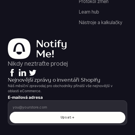
Protokol změn
Learn hub
Nástroje a kalkulačky
Nikdy neztraťte prodej
Nejnovější zprávy o inventáři Shopify
Náš měsíční zpravodaj pro obchodníky přináší vše nejnovější v
oblasti eCommerce.
E-mailová adresa
Upsat