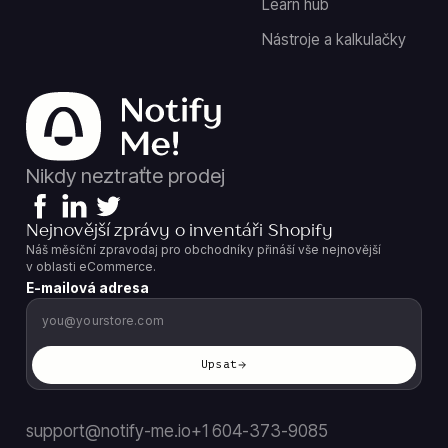
Learn hub
Nástroje a kalkulačky
Nikdy neztraťte prodej
Nejnovější zprávy o inventáři Shopify
Náš měsíční zpravodaj pro obchodníky přináší vše nejnovější
v oblasti eCommerce.
E-mailová adresa
Upsat
support@notify-me.io
+1 604-373-9085