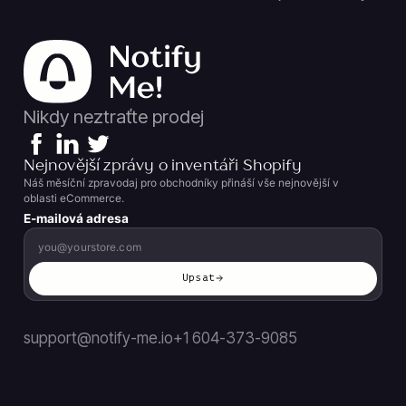
Nikdy neztraťte prodej
Nejnovější zprávy o inventáři Shopify
Náš měsíční zpravodaj pro obchodníky přináší vše nejnovější v
oblasti eCommerce.
E-mailová adresa
Upsat
support@notify-me.io
+1 604-373-9085