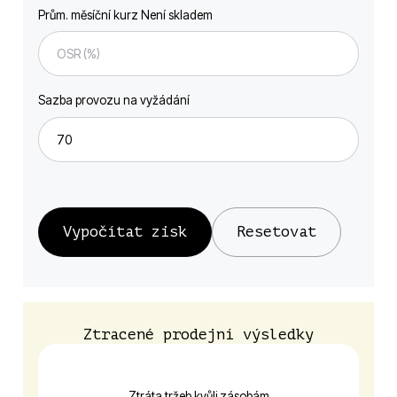
Prům. měsíční kurz Není skladem
Sazba provozu na vyžádání
Vypočítat zisk
Resetovat
Ztracené prodejní výsledky
Ztráta tržeb kvůli zásobám