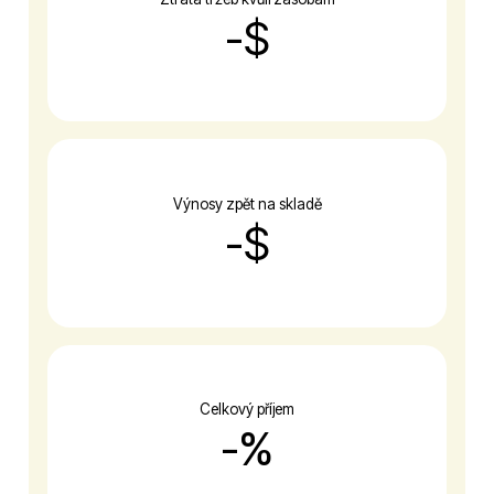
-
$
Výnosy zpět na skladě
-
$
Celkový příjem
-
%