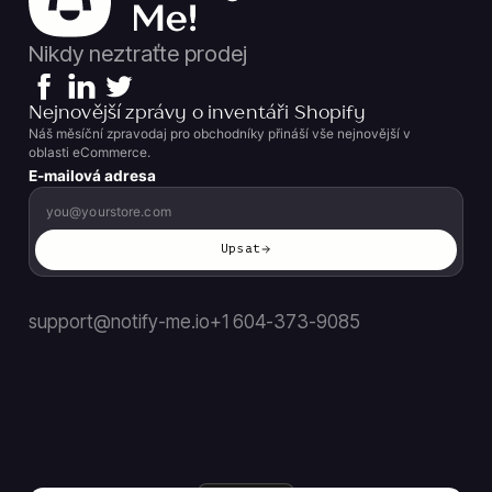
Nikdy neztraťte prodej
Nejnovější zprávy o inventáři Shopify
Náš měsíční zpravodaj pro obchodníky přináší vše nejnovější v
oblasti eCommerce.
E-mailová adresa
Upsat
support@notify-me.io
+1 604-373-9085