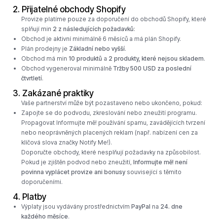
2. Přijatelné obchody Shopify
Provize platíme pouze za doporučení do obchodů Shopify, které
splňují min
2 z následujících požadavků
:
Obchod je aktivní minimálně 6 měsíců a má plán Shopify.
Plán prodejny je
Základní nebo vyšší
.
Obchod má min
10 produktů
a
2 produkty, které nejsou skladem
.
Obchod vygeneroval minimálně
Tržby 500 USD za poslední
čtvrtletí
.
3. Zakázané praktiky
Vaše partnerství může být pozastaveno nebo ukončeno, pokud:
Zapojte se do podvodu, zkreslování nebo zneužití programu.
Propagovat Informujte mě! používání spamu, zavádějících tvrzení
nebo neoprávněných placených reklam (např. nabízení cen za
klíčová slova značky Notify Me!).
Doporučte obchody, které nesplňují požadavky na způsobilost.
Pokud je zjištěn podvod nebo zneužití,
Informujte mě! není
povinna vyplácet provize ani bonusy
související s těmito
doporučeními.
4. Platby
Výplaty jsou vydávány prostřednictvím
PayPal
na
24. dne
každého měsíce
.