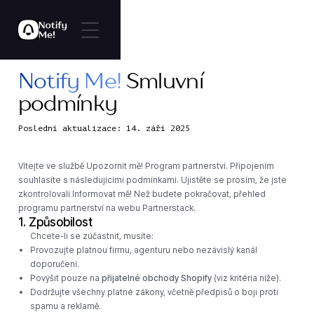
Notify Me!
Smluvní
podmínky
Poslední aktualizace: 14. září 2025
Vítejte ve službě Upozornit mě! Program partnerství. Připojením
souhlasíte s následujícími podmínkami. Ujistěte se prosím, že jste
zkontrolovali Informovat mě! Než budete pokračovat, přehled
programu partnerství na webu Partnerstack.
1. Způsobilost
Chcete-li se zúčastnit, musíte:
Provozujte platnou firmu, agenturu nebo nezávislý kanál
doporučení.
Povýšit pouze na
přijatelné obchody Shopify
(viz kritéria níže).
Dodržujte všechny platné zákony, včetně předpisů o boji proti
spamu a reklamě.