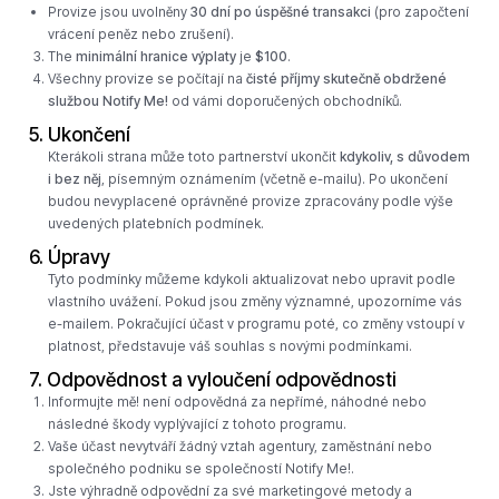
Provize jsou uvolněny
30 dní po úspěšné transakci
(pro započtení
vrácení peněz nebo zrušení).
The
minimální hranice výplaty
je
$100
.
Všechny provize se počítají na
čisté příjmy skutečně obdržené
službou Notify Me!
od vámi doporučených obchodníků.
5. Ukončení
Kterákoli strana může toto partnerství ukončit
kdykoliv, s důvodem
i bez něj
, písemným oznámením (včetně e-mailu). Po ukončení
budou nevyplacené oprávněné provize zpracovány podle výše
uvedených platebních podmínek.
6. Úpravy
Tyto podmínky můžeme kdykoli aktualizovat nebo upravit podle
vlastního uvážení. Pokud jsou změny významné, upozorníme vás
e-mailem. Pokračující účast v programu poté, co změny vstoupí v
platnost, představuje váš souhlas s novými podmínkami.
7. Odpovědnost a vyloučení odpovědnosti
Informujte mě! není odpovědná za nepřímé, náhodné nebo
následné škody vyplývající z tohoto programu.
Vaše účast nevytváří žádný vztah agentury, zaměstnání nebo
společného podniku se společností Notify Me!.
Jste výhradně odpovědní za své marketingové metody a