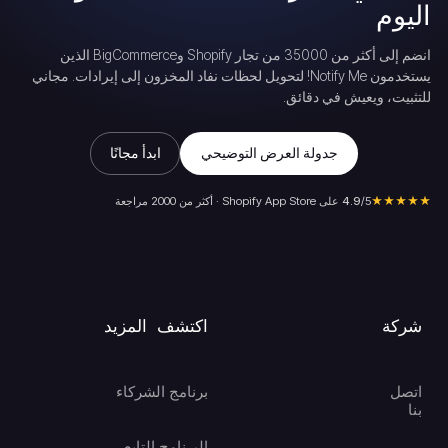
اليوم
انضم إلى أكثر من 35000 من تجار Shopify وBigCommerce الذين
يستخدمون Notify Me! لتحويل لحظات نفاد المخزون إلى إيرادات. مجاني
للتثبيت، ويعيش في دقائق.
جدولة العرض التوضيحي
ابدأ مجانًا
★★★★★
/5 على Shopify App Store · أكثر من 2000 مراجعة
4.9
شركة
اكتشف المزيد
اتصل
برنامج الشركاء
بنا
البرنامج التابع