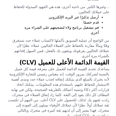
... وغيرها الكثير. من ناحية أخرى، هذه هي الجهود المبذولة للحفاظ
على عملائك الحاليين:
أرسل تذكيرًا عبر البريد الإلكتروني
قدم خصمًا
قم بتشغيل برنامج ولاء لتشجيعهم على الشراء مرة
أخرى
من الواضح أن عملية التسويق بأكملها لاكتساب عملاء جدد تستغرق
وقتًا ومالًا مقارنة بالحفاظ على العملاء الحاليين. عملاء. نظرًا لأن
عملائك الحاليين يعرفونك ويثقون بك بالفعل، فمن السهل إقناعهم
بالشراء مرة أخرى.
القيمة الدائمة الأعلى للعميل (CLV)
يساعدك تحديد القيمة الدائمة للعميل على معرفة قيمة كل عميل
بالنسبة لشركتك بمرور الوقت. إنه مقياس رئيسي للتجارة الإلكترونية
لأنه يخبرك بالمبلغ الذي يمكنك إنفاقه لجذب عملاء جدد ومدى أهمية
الاستثمار للحفاظ عليهم. باستخدام هذه المعلومات، يمكنك اتخاذ
قرارات أكثر ذكاءً وتنمية أعمالك بالطريقة الصحيحة. ولكن في نهاية
المطاف كل ذلك يعود إلى الثقة. كلما زاد إنفاق العملاء في متجرك،
زادت ثقتهم بك. لذلك، للحصول على CLV أعلى، من المهم أن تكتسب
ثقة عملائك أولاً. نظرًا لأن عملائك الأوفياء يميلون إلى العودة إلى
متجرك، فهذا يشير إلى أن لديهم ثقة كبيرة في متجرك وبالتالي
يساهمون في CLV الخاص بك.