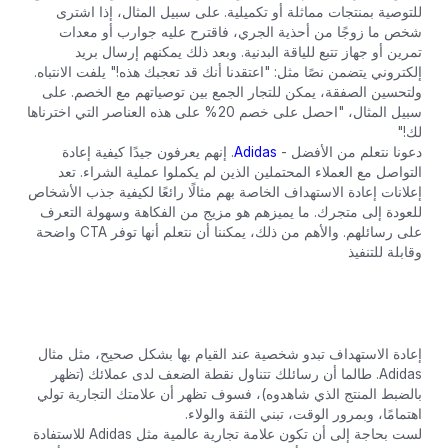
للتوصية بمنتجات مماثلة أو تكميلية. على سبيل المثال، إذا اشترى
شخص ما زوجًا من أحذية الجري، فاقترح عليه جوارب أو معدات
تمرين أو جهاز تتبع للياقة البدنية. وبعد ذلك يمكنهم إرسال بريد
إلكتروني يتضمن نصًا مثل: "اعتقدنا أنك قد تعجبك هذه!" يلفت الانتباه.
ولتحسين الصفقة، يمكن للتجار الجمع بين توصياتهم مع الخصم. على
سبيل المثال، "احصل على خصم 20% على هذه العناصر التي اخترناها
لك!"
دعونا نتعلم من الأفضل -
Adidas
. إنهم يعرفون جيدًا كيفية إعادة
التواصل مع العملاء المحتملين الذين لم يكملوا عملية الشراء. تعد
إعلانات إعادة الاستهداف الخاصة بهم مثالًا رائعًا لكيفية جذب الأشخاص
للعودة إلى متجرك. ما يميزهم هو مزيج من الفكاهة وسهولة التعرف
على رسائلهم. والأهم من ذلك، يمكننا أن نتعلم أنها توفر CTA واضحة
وقابلة للتنفيذ
إعادة الاستهداف تبدو شخصية عند القيام بها بشكل صحيح، مثل مثال
Adidas. طالما أن رسائلك تتناول نقطة الضعف لدى عملائك (تظهر
بالضبط المنتج الذي شاهدوه)، فسوف تظهر أن علامتك التجارية تولي
اهتمامًا، وبمرور الوقت، تبني الثقة والولاء.
لست بحاجة إلى أن تكون علامة تجارية عالمية مثل Adidas للاستفادة