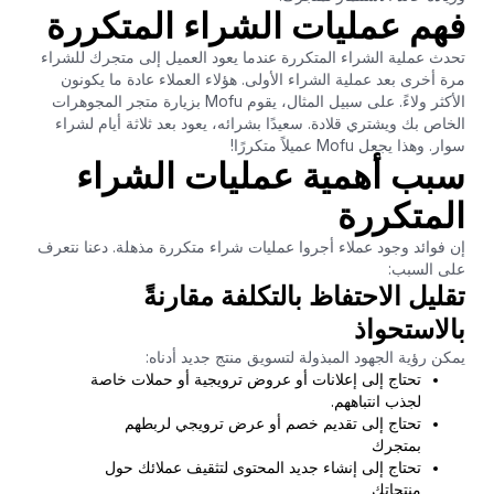
فهم عمليات الشراء المتكررة
تحدث عملية الشراء المتكررة عندما يعود العميل إلى متجرك للشراء
مرة أخرى بعد عملية الشراء الأولى. هؤلاء العملاء عادة ما يكونون
الأكثر ولاءً. على سبيل المثال، يقوم Mofu بزيارة متجر المجوهرات
الخاص بك ويشتري قلادة. سعيدًا بشرائه، يعود بعد ثلاثة أيام لشراء
سوار. وهذا يجعل Mofu عميلاً متكررًا!
سبب أهمية عمليات الشراء
المتكررة
إن فوائد وجود عملاء أجروا عمليات شراء متكررة مذهلة. دعنا نتعرف
على السبب:
تقليل الاحتفاظ بالتكلفة مقارنةً
بالاستحواذ
يمكن رؤية الجهود المبذولة لتسويق منتج جديد أدناه:
تحتاج إلى إعلانات أو عروض ترويجية أو حملات خاصة
لجذب انتباههم.
تحتاج إلى تقديم خصم أو عرض ترويجي لربطهم
بمتجرك
تحتاج إلى إنشاء جديد المحتوى لتثقيف عملائك حول
منتجاتك