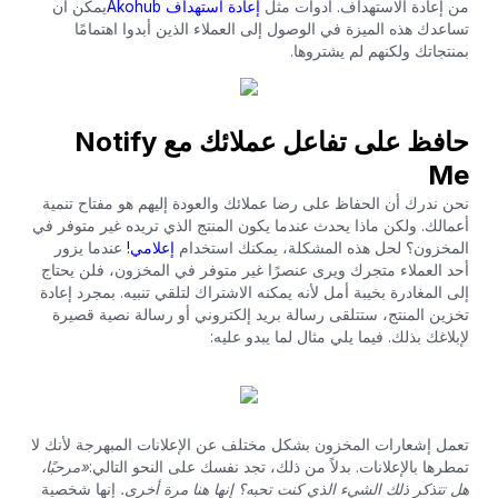
من إعادة الاستهداف. أدوات مثل
إعادة استهداف Akohub
يمكن أن
تساعدك هذه الميزة في الوصول إلى العملاء الذين أبدوا اهتمامًا
بمنتجاتك ولكنهم لم يشتروها.
حافظ على تفاعل عملائك مع Notify
Me
نحن ندرك أن الحفاظ على رضا عملائك والعودة إليهم هو مفتاح تنمية
أعمالك. ولكن ماذا يحدث عندما يكون المنتج الذي تريده غير متوفر في
المخزون؟ لحل هذه المشكلة، يمكنك استخدام
إعلامي!
عندما يزور
أحد العملاء متجرك ويرى عنصرًا غير متوفر في المخزون، فلن يحتاج
إلى المغادرة بخيبة أمل لأنه يمكنه الاشتراك لتلقي تنبيه. بمجرد إعادة
تخزين المنتج، ستتلقى رسالة بريد إلكتروني أو رسالة نصية قصيرة
لإبلاغك بذلك. فيما يلي مثال لما يبدو عليه:
تعمل إشعارات المخزون بشكل مختلف عن الإعلانات المبهرجة لأنك لا
تمطرها بالإعلانات. بدلاً من ذلك، تجد نفسك على النحو التالي:
«مرحبًا،
هل تتذكر ذلك الشيء الذي كنت تحبه؟ إنها هنا مرة أخرى.
إنها شخصية