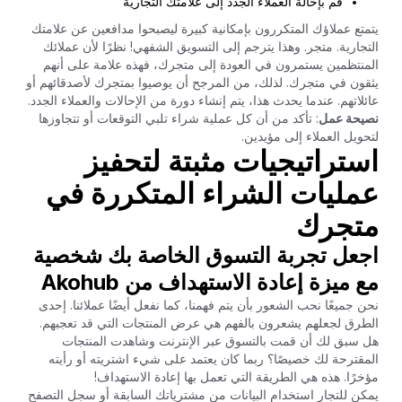
قم بإحالة العملاء الجدد إلى علامتك التجارية
يتمتع عملاؤك المتكررون بإمكانية كبيرة ليصبحوا مدافعين عن علامتك
التجارية. متجر. وهذا يترجم إلى التسويق الشفهي! نظرًا لأن عملائك
المنتظمين يستمرون في العودة إلى متجرك، فهذه علامة على أنهم
يثقون في متجرك. لذلك، من المرجح أن يوصيوا بمتجرك لأصدقائهم أو
عائلاتهم. عندما يحدث هذا، يتم إنشاء دورة من الإحالات والعملاء الجدد.
نصيحة عمل
: تأكد من أن كل عملية شراء تلبي التوقعات أو تتجاوزها
لتحويل العملاء إلى مؤيدين.
استراتيجيات مثبتة لتحفيز
عمليات الشراء المتكررة في
متجرك
اجعل تجربة التسوق الخاصة بك شخصية
مع ميزة إعادة الاستهداف من Akohub
نحن جميعًا نحب الشعور بأن يتم فهمنا، كما نفعل أيضًا عملائنا. إحدى
الطرق لجعلهم يشعرون بالفهم هي عرض المنتجات التي قد تعجبهم.
هل سبق لك أن قمت بالتسوق عبر الإنترنت وشاهدت المنتجات
المقترحة لك خصيصًا؟ ربما كان يعتمد على شيء اشتريته أو رأيته
مؤخرًا. هذه هي الطريقة التي تعمل بها إعادة الاستهداف!
يمكن للتجار استخدام البيانات من مشترياتك السابقة أو سجل التصفح