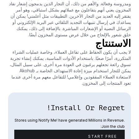
ومدروسة وفعالة. والأهم من ذلك، أن التجار الذين يدمجون إشعار نفاد
المخزون يعني أنهم يتفاعلون مع عملائهم بشكل استباقي، وهو أمر
يفتقر إليه العديد من التجار الآخرين. التطبيقات مثل أعلمني! يمكن أن
يساعدك في إرسال تنبيهات التجديد التلقائي عبر البريد الإلكتروني أو
الرسائل النصية أو الإشعارات المباشرة. بالإضافة إلى ذلك، يمكنك
خلق شعور بالإلحاح من خلال عرض مستوى المخزون أيضًا.
الاستنتاج
لا يجب أن يكون الحفاظ على تفاعل العملاء، وخاصة عمليات الشراء
المتكررة، أمرًا صعبًا. باستخدام الأدوات المناسبة، يمكنك إنشاء تجربة
تسوق رائعة تجعلهم يرغبون في العودة مرة أخرى. على سبيل المثال،
يمكن للتجار استخدام ميزة إعادة الاستهداف الخاصة بـ Akohub
لاستعادة العملاء المفقودين وإعلامي! للتفاعل معهم مرة أخرى عندما
تعود المنتجات إلى المخزون.
Install Or Regret!
Stores using Notify Me! have generated Millions in Revenue.
Join the club:
START FREE