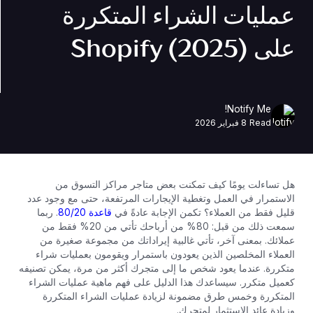
عمليات الشراء المتكررة
على Shopify (2025)
Notify Me!
Read
8 فبراير 2026
هل تساءلت يومًا كيف تمكنت بعض متاجر مراكز التسوق من
الاستمرار في العمل وتغطية الإيجارات المرتفعة، حتى مع وجود عدد
قليل فقط من العملاء؟ تكمن الإجابة عادةً في
قاعدة 80/20
. ربما
سمعت ذلك من قبل: 80% من أرباحك تأتي من 20% فقط من
عملائك. بمعنى آخر، تأتي غالبية إيراداتك من مجموعة صغيرة من
العملاء المخلصين الذين يعودون باستمرار ويقومون بعمليات شراء
متكررة. عندما يعود شخص ما إلى متجرك أكثر من مرة، يمكن تصنيفه
كعميل متكرر. سيساعدك هذا الدليل على فهم ماهية عمليات الشراء
المتكررة وخمس طرق مضمونة لزيادة عمليات الشراء المتكررة
وزيادة عائد الاستثمار لمتجرك.