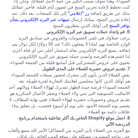
السوداء. وهذا سوف يسبب الكثير من خيبة الأمل لعملائك. ولكن إذا
كنت تخطط لإعادة تخزين المنتج في غضون أيام قليلة، فأخبر عملائك
بذلك عن طريق إضافة
زر "إعلامي"
إلى تلك المنتجات. بعد ذلك، عند
إعادة تخزين المنتج، يمكنك إرسال
تنبيهات عبر البريد الإلكتروني بشأن
توافر المنتج
إلى أولئك الذين ينتظرون المنتج.
6. قم بإعداد حملات تسويق عبر البريد الإلكتروني
يرغب عملاؤك في تلقي الخصومات والعروض في صناديق البريد
الوارد الخاصة بهم. لماذا لا يفعلون ذلك؟ عند 36 دولارًا لكل دولار يتم
إنفاقه، يتمتع البريد الإلكتروني بعائد استثمار أعلى من أي قناة أخرى.
لذا اغتنم هذه الفرصة وأنشئ حملة تسويق عبر البريد الإلكتروني
تحتوي على عروض للمشتركين قبل أسابيع قليلة من الجمعة السوداء.
7. تقديم عروض حصرية للعملاء على المدى الطويل
بعض العملاء الذين يأتون إلى متجرك لحضور مبيعات الجمعة السوداء
هم أولئك الذين كانوا مخلصين لعلامتك التجارية لفترة طويلة. تعد
الجمعة السوداء فرصة جيدة لإظهار تقديرك لهؤلاء العملاء وولائهم. أحد
الأساليب التسويقية التي تبني ولاء العملاء وتحفز الأعمال المتكررة هو
تقديم عروض وخصومات حصرية لهؤلاء العملاء. ففي نهاية المطاف، لا
يقتصر يوم الجمعة الأسود على يوم أو أسبوع فحسب، بل يتعلق ببناء
علاقات دائمة مع العملاء.
8. اجعل موقع Shopify الخاص بك أكثر تفاعلية باستخدام برنامج
الدردشة الآلي
مع المزيد من العملاء تأتي المزيد من المشاكل! الأمر كله ممتع وألعاب
حتى يواجه المشترون مشكلة على موقع الويب الخاص بك. لذلك،