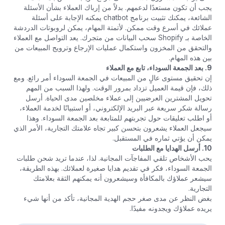
يجب أن تكون مستعدًا لدعمهم. بدلاً من إرباك العملاء بشأن الأسئلة
الشائعة، يمكنك تثبيت برنامج chatbot يمكنه الإجابة على أسئلة
عملائك في أسرع وقت ممكن. لأتمتة المهام، يمكن لروبوتات الدردشة
الخاصة بـ Shopify سحب البيانات من متجرك. يعد التواصل مع العملاء
والتحقق من المخزون واستكمال عمليات الإرجاع وترويج المبيعات من
بين هذه المهام.
9. بعد الجمعة السوداء، تابع مع العملاء
إن تحقيق مستوى عالٍ من المبيعات في الجمعة السوداء أمر رائع. ومع
ذلك، فإن قيمة العميل تزداد بمرور الوقت. ولهذا السبب من المهم
تحويل المشترين العرضيين إلى عملاء مخلصين مدى الحياة. أرسل
رسالة شكر سريعة عبر البريد الإلكتروني، أو استبيانًا لخدمة العملاء،
أو اطلب تعليقات حول تجربتهم للمتابعة بعد الجمعة السوداء. وهذا
سيجعل العملاء يشعرون بتحسن كبير تجاه علامتك التجارية، الأمر الذي
يمكن أن يؤتي ثماره في المستقبل.
10. أرسل الهدايا مع الطلبات
يحب الأشخاص تلقي المفاجآت المجانية. لذا، عندما تريد شحن طلبات
الجمعة السوداء، فكر في تقديم هدايا صغيرة لعملائك. بهذه الطريقة،
سيشعر عملاؤك بالمكافأة وسيشعرون أنه يمكنهم الثقة بعلامتك
التجارية.
بغض النظر عن مدى صغر حجم الهدية المجانية، تأكد من أنها شيء
يريده عملاؤك ويجدونه مفيدًا.