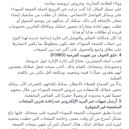
وولاء للعلامة التجارية، وعروض ترويجية مجانية.
على سبيل المثال، إذا كنت ترغب في الترويج لحملة الجمعة السوداء
على وسائل التواصل الاجتماعي، يمكنك أن تطلب من متابعيك إنشاء
شعار. بالإضافة إلى ذلك، يمكنك أن تسألهم عن موسم التسوق أو
تطلب منهم إعادة مشاركة منشور حملتك ومكافأة الفائزين بخصومات
فريدة أو بطاقات هدايا أو هدايا.
إذا كان بإمكانك التفكير والتوصل إلى فكرة إبداعية جديدة لهذا النوع
من حملات الجمعة السوداء، فقد تكون محظوظًا بما يكفي لانتشارها
على نطاق واسع والحصول على أكبر عدد من المبيعات.
4. خلق الخوف من تفويت الفرصة (FOMO)
لجذب انتباه المشترين، تحتاج إلى إثارة الإثارة حول عروضك
وخصوماتك ومنتجاتك. للقيام بذلك، اكتب نسخة تجعل عملائك يعتقدون
أنهم يفقدون شيئًا ذا قيمة وشعبية، وبتكلفة أقل بكثير من تكلفته
الفعلية.
بدلاً من السماح للعملاء بالانتظار، يمكنك إقناعهم بالتصرف الآن. يمكنك
تحفيز عملائك للاستفادة من عروض الجمعة السوداء من خلال منحهم
خصمًا لفترة محدودة أو وصولًا حصريًا إلى العناصر المخفضة.
5. أرسل تنبيهات عبر البريد الإلكتروني عند إعادة تخزين المنتجات
المخفضة غير المتوفرة
عندما تطبق خصومات الجمعة السوداء المثيرة على منتجاتك، فإنها تباع
بشكل أسرع من أي وقت مضى. وخاصة المنتجات التي حظيت بشعبية
كبيرة لدى عملائك. لذلك، هناك احتمال كبير أن تنتهي مبيعات الجمعة