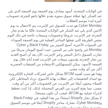
في الولايات المتحدة، أسود يصادف يوم الجمعة يوم الجمعة الذي يلي
عيد الشكر. إنها عطلة تسوق سنوية يقدم خلالها بائعو التجزئة خصومات
كبيرة لبدء موسم العطلات.
Cyber ​​Monday هو حدث للتسوق عبر الإنترنت يتم الاحتفال به يوم
الاثنين الذي يلي عيد الشكر في الولايات المتحدة. غالبًا ما يقدم تجار
التجزئة عبر الإنترنت عروضًا وخصومات ومبيعات خاصة في ذلك اليوم
بنفس الطريقة التي تفعلها المتاجر الفعلية في يوم الجمعة السوداء.
في السنوات الأخيرة، أصبح التمييز بين Black Friday وCyber ​​
Monday غير واضح على مر السنين. حيث أصبح اليومان مزيجًا من
تجارب التسوق داخل المتجر وعبر الإنترنت. الآن بعد أن أصبح العديد
من تجار التجزئة يقدمون مبيعات عبر الإنترنت لعدة أيام خلال يوم
الجمعة الأسود، يمكن للمستهلكين الاستفادة من الصفقات الحصرية
أكثر من أي وقت مضى.
وهذا هو سبب أهمية BFCM بشكل خاص لشركات التجارة الإلكترونية.
مع امتداد التخفيضات إلى عطلات نهاية الأسبوع، تزداد المخاطر، لكن
العملاء يبحثون أيضًا عبر الإنترنت عن الخصومات أكثر من أي وقت
مضى، مما يفتح المزيد من الفرص المحتملة. لذلك، إذا كنت تخطط
لإجراء عملية بيع BFCM، فيجب أن تكون مستعدًا.
لا يشكل تجار Shopify استثناءً من هذا التقليد. في Black Friday
وCyber Monday، تشارك متاجر Shopify أيضًا في موسم التسوق
وتقدم عروضًا وخصومات خاصة لعملائها.