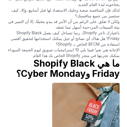
يحتاجونه لبدء العام الجديد.
لذلك فإن المنافسة صعبة وعليك الاستعداد لها قبل أسابيع. وإلا، كيف
ستتميز بين جميع منافسيك؟
ولكن لا تقلق. على الرغم من أن الأمر قد يبدو مخيفًا، إلا أن التميز في
بيئة المبيعات المزدحمة أسهل مما تعتقد.
باعتبارك تاجر Shopify، ربما تتساءل كيف يعمل Shopify Black
Friday؟ هل هناك أي نصائح أو حيل يمكنك استخدامها لتحقيق أقصى
استفادة من BFCM الخاص بـ Shopify؟
الإجابة هي نعم! فيما يلي 10 استراتيجيات تسويق ليوم الجمعة السوداء
يمكنك تجربتها في متجر Shopify الخاص بك هذا العام.
ما هي Shopify Black
Friday وCyber Monday؟