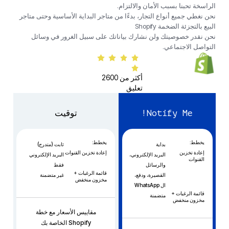
الراسخة تحبنا بسبب الأمان والالتزام.
نحن نغطي جميع أنواع التجار، بدءًا من متاجر البداية الأساسية وحتى متاجر
البيع بالتجزئة الضخمة Shopify
نحن نقدر خصوصيتك ولن نشارك بياناتك على سبيل الغرور في وسائل
التواصل الاجتماعي.
أكثر من 2600
تعليق
Notify Me!
توقيت
يخطط:
يخطط:
بداية
ثابت (متدرج)
إعادة تخزين
إعادة تخزين القنوات
البريد الإلكتروني،
البريد الإلكتروني
القنوات
والرسائل
فقط
قائمة الرغبات +
القصيرة، ودفع،
غير متضمنة
مخزون منخفض
ال WhatsApp
قائمة الرغبات +
متضمنة
مخزون منخفض
مقاييس الأسعار مع خطة
Shopify الخاصة بك