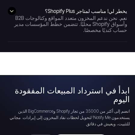
يخطر لي! مناسب لمتاجر Shopify Plus؟
نعم. نحن ندعم المخزون متعدد المواقع وكتالوجات B2B
وأسواق Shopify محليًا. تتضمن خطط المؤسسات مدير
حساب كنديًا مخصصًا.
ابدأ في استرداد المبيعات المفقودة
اليوم
انضم إلى أكثر من 35000 من تجار Shopify وBigCommerce الذين
يستخدمون Notify Me! لتحويل لحظات نفاد المخزون إلى إيرادات. مجاني
للتثبيت، ويعيش في دقائق.