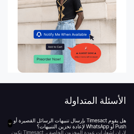
الأسئلة المتداولة
هل يقوم Timesact بإرسال تنبيهات الرسائل القصيرة أو
Push أو WhatsApp لإعادة تخزين التنبيهات؟
لا، إن إشعارات عودة المخزون الخاصة بـ Timesact تكون