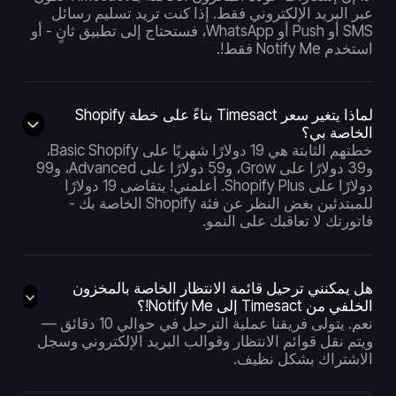
عبر البريد الإلكتروني فقط. إذا كنت تريد تسليم رسائل
SMS أو Push أو WhatsApp، فستحتاج إلى تطبيق ثانٍ - أو
استخدم Notify Me فقط!.
لماذا يتغير سعر Timesact بناءً على خطة Shopify
الخاصة بي؟
خطتهم الثابتة هي 19 دولارًا شهريًا على Basic Shopify،
و39 دولارًا على Grow، و59 دولارًا على Advanced، و99
دولارًا على Shopify Plus. أعلمني! يتقاضى 19 دولارًا
للمبتدئين بغض النظر عن فئة Shopify الخاصة بك -
فاتورتك لا تعاقبك على النمو.
هل يمكنني ترحيل قائمة الانتظار الخاصة بالمخزون
الخلفي من Timesact إلى Notify Me!؟
نعم. يتولى فريقنا عملية الترحيل في حوالي 10 دقائق —
ويتم نقل قوائم الانتظار وقوالب البريد الإلكتروني وسجل
الاشتراك بشكل نظيف.