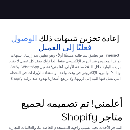
إعادة تخزين تنبيهات ذلك
الوصول
فعليًا إلى العميل
Timesact هو تطبيق يتم طلبه مسبقًا أولاً - وهو يظهر. يتم إرسال تنبيهات
توافر المخزون عبر البريد الإلكتروني فقط، لذا فإنك تفقد كل عميل لا يفتح
بريده الوارد خلال الـ 24 ساعة الأولى. أعلمني! تشغيل WhatsApp، وSMS،
وPush، والبريد الإلكتروني في وقت واحد - واستعادة الإيرادات في اللحظة
التي تصل فيها النية إلى ذروتها. ولا ترتفع أسعارنا بهدوء عند ترقية Shopify.
أعلمني! تم تصميمه لجميع
متاجر Shopify
المتاجر الأحدث تحبنا بسبب واجهة المستخدم الخاصة بنا، والعلامات التجارية