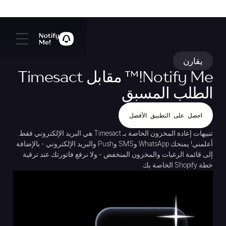
يقارن
Notify Me!
™
مقابل Timesact
الطلب المسبق
احصل على التطبيق الأفضل
تنبيهات إعادة المخزون الخاصة بـ Timesact هي
البريد الإلكتروني فقط
.
أعلمني! يمنحك WhatsApp وSMS وPush والبريد الإلكتروني - بالإضافة
إلى قائمة الرغبات والمخزون المنخفض - ولا نرفع فاتورتك عند ترقية
خطة Shopify الخاصة بك.