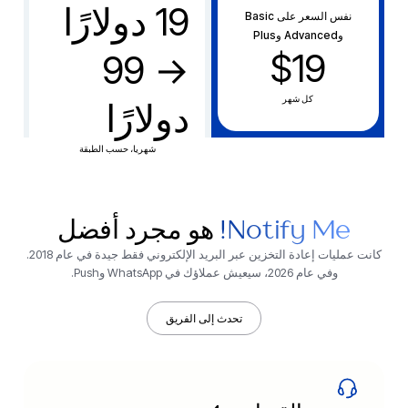
19 دولارًا
نفس السعر على Basic
وAdvanced وPlus
$19
→ 99
كل شهر
دولارًا
شهريا، حسب الطبقة
Notify Me!
هو مجرد أفضل
كانت عمليات إعادة التخزين عبر البريد الإلكتروني فقط جيدة في عام 2018.
وفي عام 2026، سيعيش عملاؤك في WhatsApp وPush.
تحدث إلى الفريق