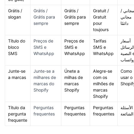
Grátis /
Grátis /
Grátis /
Gratuit /
مجاني 
slogan
Grátis para
Grátis para
Gratuit
مجاني
sempre
sempre
pour
دائمًا
toujours
Título do
Preços de
Preços de
Tarifas
أسعار
bloco
SMS e
SMS e
SMS e
لرسائل
SMS
WhatsApp
WhatsApp
WhatsApp
النصية e
واتساب
Junte-se
Junte-se a
Únete a
Alegre-se
Como
a marcas
milhares de
milhas de
com os
usar o
marcas do
marcas
milhões de
Shopif
Shopify
Shopify
marcas
Shopify
Título da
Perguntas
Perguntas
Perguntas
الأسئلة
pergunta
frequentes
frequentes
frequentes
الشائعة
frequente