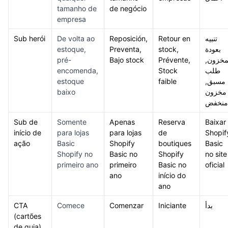
tamanho de
de negócio
empresa
Sub herói
De volta ao
Reposición,
Retour en
تنبيه
estoque,
Preventa,
stock,
بعودة
pré-
Bajo stock
Prévente,
لمخزون
encomenda,
Stock
طلب
estoque
faible
مسبق,
baixo
مخزون
منخفض
Sub de
Somente
Apenas
Reserva
Baixar
início de
para lojas
para lojas
de
Shopif
ação
Basic
Shopify
boutiques
Basic
Shopify no
Basic no
Shopify
no site
primeiro ano
primeiro
Basic no
oficial
ano
início do
ano
CTA
Comece
Comenzar
Iniciante
بدأ
(cartões
de guia)