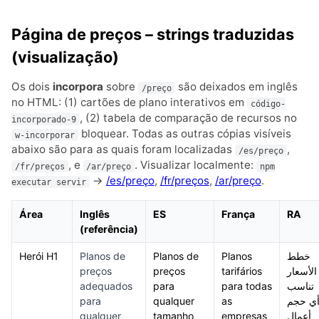
Página de preços – strings traduzidas
(visualização)
Os dois
incorpora
sobre
são deixados em inglês
/preço
no HTML: (1) cartões de plano interativos em
código-
, (2) tabela de comparação de recursos no
incorporado-9
bloquear. Todas as outras cópias visíveis
w-incorporar
abaixo são para as quais foram localizadas
,
/es/preço
, e
. Visualizar localmente:
/fr/preços
/ar/preço
npm
→
/es/preço
,
/fr/preços
,
/ar/preço
.
executar servir
Área
Inglês
ES
França
RA
(referência)
Herói H1
Planos de
Planos de
Planos
خطط
preços
preços
tarifários
الأسعار
adequados
para
para todas
تناسب
para
qualquer
as
ي حجم
qualquer
tamanho
empresas
أعمال